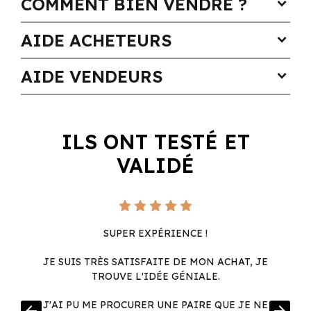
COMMENT BIEN VENDRE ?
expand_more
AIDE ACHETEURS
expand_more
AIDE VENDEURS
expand_more
ILS ONT TESTÉ ET
VALIDÉ
SUPER EXPÉRIENCE !
JE SUIS TRÈS SATISFAITE DE MON ACHAT, JE
TROUVE L'IDÉE GÉNIALE.
R
J'AI PU ME PROCURER UNE PAIRE QUE JE NE