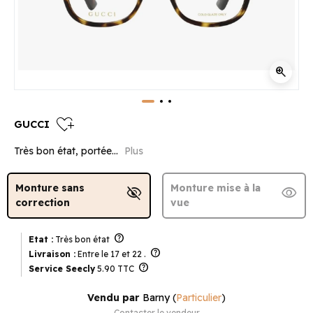
zoom_in
heart_plus
GUCCI
Très bon état, portée...
Plus
Monture sans
Monture mise à la
visibility_off
visibility
correction
vue
help
Etat :
Très bon état
help
Livraison :
Entre le 17 et 22 .
help
Service Seecly
5.90 TTC
Vendu par
Barny
(
Particulier
)
Contacter le vendeur