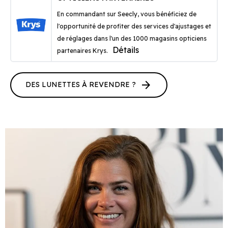
En commandant sur Seecly, vous bénéficiez de
l'opportunité de profiter des services d'ajustages et
de réglages dans l'un des 1000 magasins opticiens
Détails
partenaires Krys.
arrow_forward
DES LUNETTES À REVENDRE ?