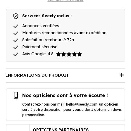
verified_user
Services Seecly inclus :
done
Annonces vérifiées
done
Montures reconditionnées avant expédition
done
Satisfait ou remboursé 72h
done
Paiement sécurisé
done
Avis Google
4.8
add
INFORMATIONS DU PRODUIT
phone_iphone
Nos opticiens sont à votre écoute !
Contactez-nous par mail,
hello@seecly.com
, un opticien
sera à votre disposition pour vous aider à obtenir un devis
personnalisé.
OPTICIENS PARTENAIRES