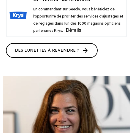
En commandant sur Seecly, vous bénéficiez de
l'opportunité de profiter des services d'ajustages et
de réglages dans l'un des 1000 magasins opticiens
Détails
partenaires Krys.
arrow_forward
DES LUNETTES À REVENDRE ?