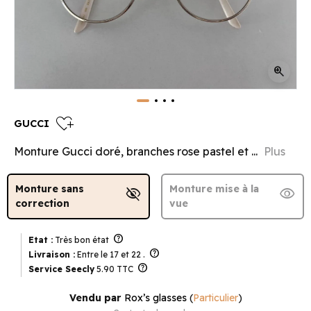
zoom_in
heart_plus
GUCCI
Monture Gucci doré, branches rose pastel et ...
Plus
Monture sans
Monture mise à la
visibility_off
visibility
correction
vue
help
Etat :
Très bon état
help
Livraison :
Entre le 17 et 22 .
help
Service Seecly
5.90 TTC
Vendu par
Rox’s glasses
(
Particulier
)