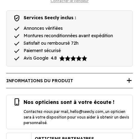
Contacter le vendeur
verified_user
Services Seecly inclus :
done
Annonces vérifiées
done
Montures reconditionnées avant expédition
done
Satisfait ou remboursé 72h
done
Paiement sécurisé
done
Avis Google
4.8
add
INFORMATIONS DU PRODUIT
phone_iphone
Nos opticiens sont à votre écoute !
Contactez-nous par mail,
hello@seecly.com
, un opticien
sera à votre disposition pour vous aider à obtenir un devis
personnalisé.
OPTICIENS PARTENAIRES