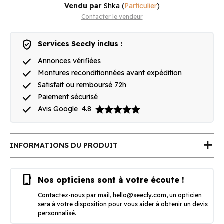
Vendu par
Shka
(
Particulier
)
Contacter le vendeur
verified_user
Services Seecly inclus :
done
Annonces vérifiées
done
Montures reconditionnées avant expédition
done
Satisfait ou remboursé 72h
done
Paiement sécurisé
done
Avis Google
4.8
add
INFORMATIONS DU PRODUIT
phone_iphone
Nos opticiens sont à votre écoute !
Contactez-nous par mail,
hello@seecly.com
, un opticien
sera à votre disposition pour vous aider à obtenir un devis
personnalisé.