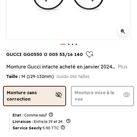
zoom_in
heart_plus
GUCCI GG0550 O 005 53/16 140
Monture Gucci intacte acheté en janvier 2024...
Plus
Taille :
M (129-132mm)
Guide des tailles
Monture sans
Monture mise à la
visibility_off
visibility
correction
vue
help
Etat :
Comme neuf
help
Livraison :
Entre le 19 et 24 .
help
Service Seecly
5.90 TTC