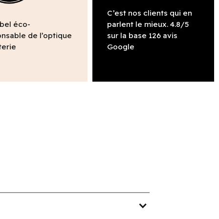
C’est nos clients qui en
abel éco-
parlent le mieux. 4.8/5
nsable de l’optique
sur la base 126 avis
terie
Google
expand_more