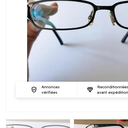
Annonces
Reconditionnée
verified_user
diamond
vérifiées
avant expéditio