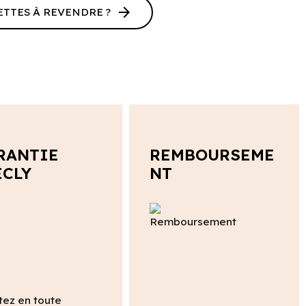
arrow_forward
ETTES À REVENDRE ?
RANTIE
REMBOURSEME
ECLY
NT
tez en toute