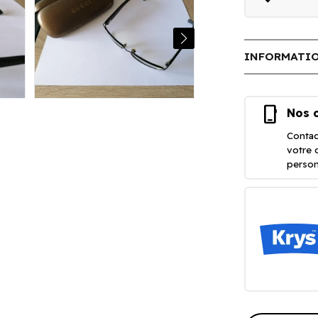
INFORMATIO
phone_iphone
Nos o
Contac
votre 
person