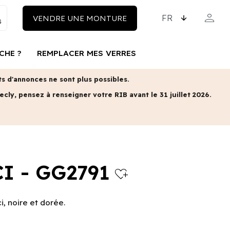
CHOISISSEZ LA LAN
person
VENDRE UNE MONTURE
MON COM
CHE ?
REMPLACER MES VERRES
 d'annonces ne sont plus possibles.
ecly, pensez à renseigner votre RIB avant le 31 juillet 2026.
I - GG2791
heart_plus
, noire et dorée.