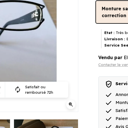
Monture s
correction
Etat :
Très b
Livraison :
E
Service See
Vendu par
E
Contacter le ve
verified_user
Servi
s
Satisfait ou
autorenew
n
remboursé 72h
done
Annon
done
Montu
zoom_in
done
Satis
done
Paiem
done
Avis