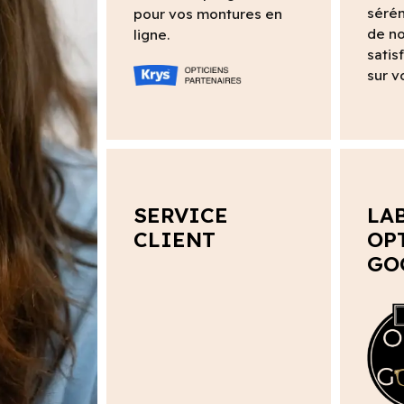
sérén
pour vos montures en
de no
ligne.
satis
sur v
SERVICE
LA
CLIENT
OP
GO