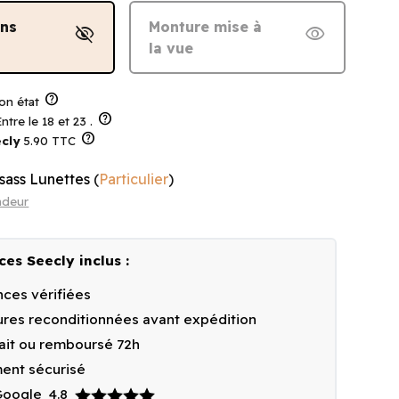
ans
Monture mise à
visibility_off
visibility
la vue
help
on état
help
ntre le 18 et 23 .
help
cly
5.90 TTC
lsass Lunettes
(
Particulier
)
ndeur
ces Seecly inclus :
ces vérifiées
res reconditionnées avant expédition
fait ou remboursé 72h
ent sécurisé
 Google
4.8