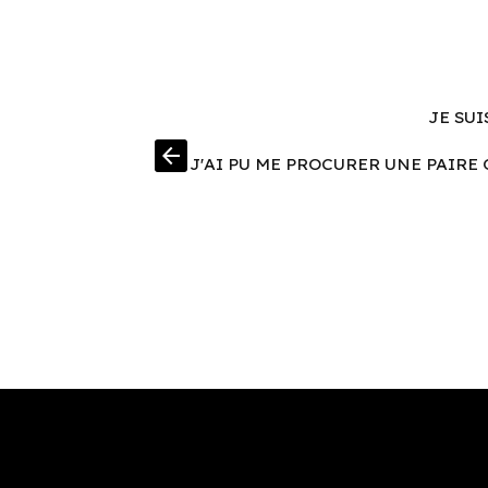
JE SUI
arrow_back
J'AI PU ME PROCURER UNE PAIRE 