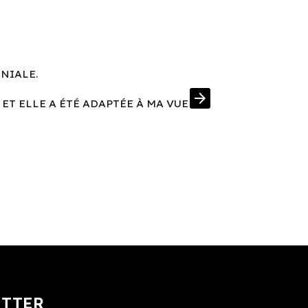
ÉNIALE.
UNE MONT
arrow_forward
 ET ELLE A ÉTÉ ADAPTÉE À MA VUE
J'AI EN PRIM
ETTER