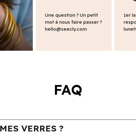
Une question ? Un petit
1er l
mot à nous faire passer ?
respo
hello@seecly.com
lunet
FAQ
MES VERRES ?