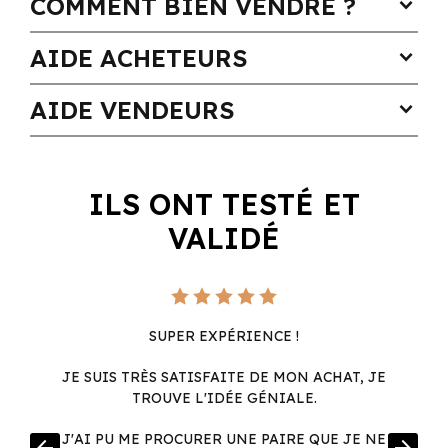
COMMENT BIEN VENDRE ?
expand_more
AIDE ACHETEURS
expand_more
AIDE VENDEURS
expand_more
ILS ONT TESTÉ ET
VALIDÉ
SUPER EXPÉRIENCE !
JE SUIS TRÈS SATISFAITE DE MON ACHAT, JE
TROUVE L'IDÉE GÉNIALE.
R
J'AI PU ME PROCURER UNE PAIRE QUE JE NE