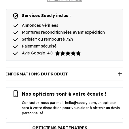
verified_user
Services Seecly inclus :
done
Annonces vérifiées
done
Montures reconditionnées avant expédition
done
Satisfait ou remboursé 72h
done
Paiement sécurisé
done
Avis Google
4.8
add
INFORMATIONS DU PRODUIT
phone_iphone
Nos opticiens sont à votre écoute !
Contactez-nous par mail,
hello@seecly.com
, un opticien
sera à votre disposition pour vous aider à obtenir un devis
personnalisé.
OPTICIENS PARTENAIRES