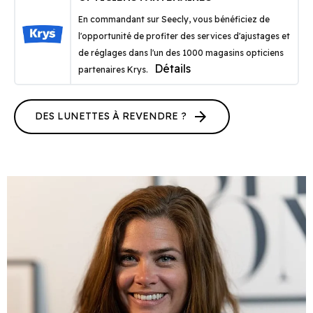
En commandant sur Seecly, vous bénéficiez de
l'opportunité de profiter des services d'ajustages et
de réglages dans l'un des 1000 magasins opticiens
Détails
partenaires Krys.
arrow_forward
DES LUNETTES À REVENDRE ?