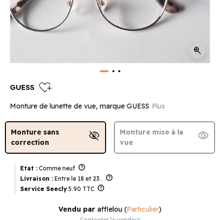
zoom_in
heart_plus
GUESS
Monture de lunette de vue, marque GUESS
Plus
Monture sans
Monture mise à la
visibility_off
visibility
correction
vue
help
Etat :
Comme neuf
help
Livraison :
Entre le 18 et 23 .
help
Service Seecly
5.90 TTC
Vendu par
afflelou
(
Particulier
)
Contacter le vendeur