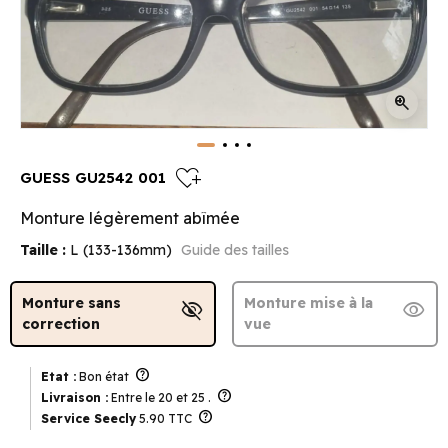
zoom_in
heart_plus
GUESS GU2542 001
Monture légèrement abîmée
Taille :
L (133-136mm)
Guide des tailles
Monture sans
Monture mise à la
visibility_off
visibility
correction
vue
help
Etat :
Bon état
help
Livraison :
Entre le 20 et 25 .
help
Service Seecly
5.90 TTC