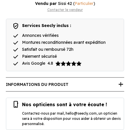
Vendu par
Sissi 42
(
Particulier
)
Contacter le vendeur
verified_user
Services Seecly inclus :
done
Annonces vérifiées
done
Montures reconditionnées avant expédition
done
Satisfait ou remboursé 72h
done
Paiement sécurisé
done
Avis Google
4.8
add
INFORMATIONS DU PRODUIT
phone_iphone
Nos opticiens sont à votre écoute !
Contactez-nous par mail,
hello@seecly.com
, un opticien
sera à votre disposition pour vous aider à obtenir un devis
personnalisé.