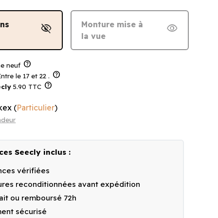
ans
Monture mise à
visibility_off
visibility
la vue
help
 neuf
help
ntre le 17 et 22 .
help
cly
5.90 TTC
kex
(
Particulier
)
ndeur
ces Seecly inclus :
ces vérifiées
res reconditionnées avant expédition
fait ou remboursé 72h
ent sécurisé