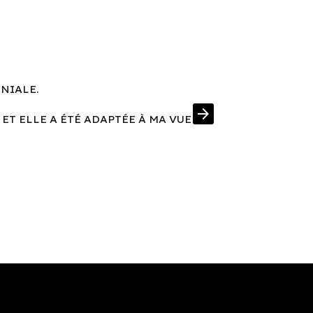
ÉNIALE.
UNE MONT
arrow_forward
 ET ELLE A ÉTÉ ADAPTÉE À MA VUE
J'AI EN PRIM