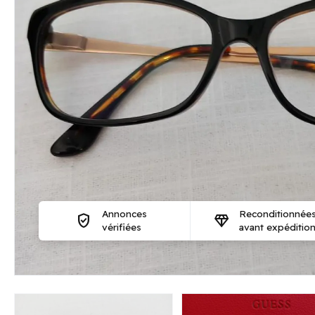
Annonces
Reconditionnée
verified_user
diamond
vérifiées
avant expéditio