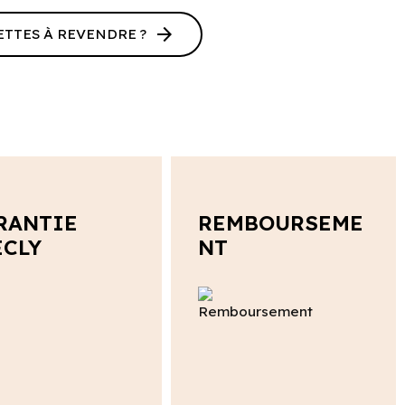
arrow_forward
ETTES À REVENDRE ?
RANTIE
REMBOURSEME
ECLY
NT