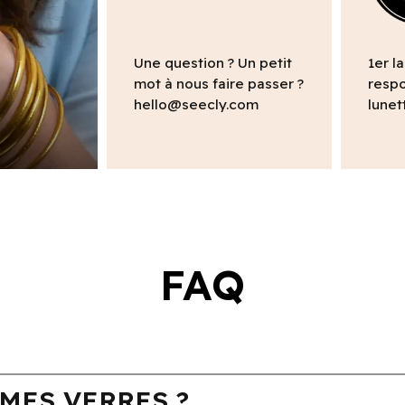
Une question ? Un petit
1er l
mot à nous faire passer ?
respo
hello@seecly.com
lunet
FAQ
MES VERRES ?