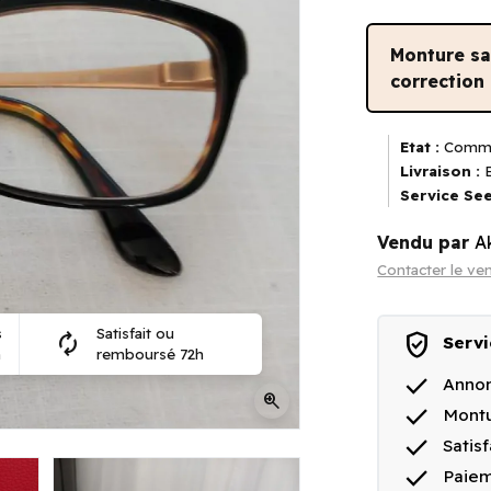
Monture s
correction
Etat :
Comme
Livraison :
E
Service See
Vendu par
A
Contacter le ve
s
Satisfait ou
verified_user
autorenew
Servi
n
remboursé 72h
done
Annon
zoom_in
done
Montu
done
Satis
done
Paiem