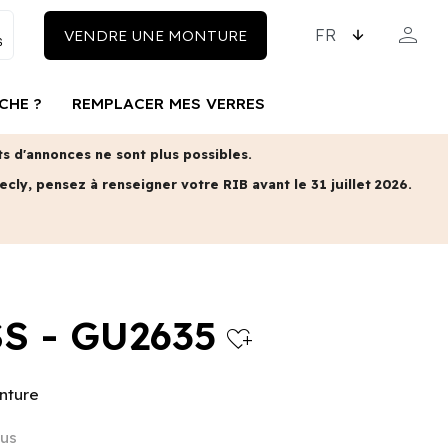
CHOISISSEZ LA LAN
person
VENDRE UNE MONTURE
MON COM
CHE ?
REMPLACER MES VERRES
 d'annonces ne sont plus possibles.
ecly, pensez à renseigner votre RIB avant le 31 juillet 2026.
S - GU2635
heart_plus
nture
lus