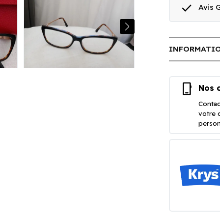
done
Avis
INFORMATIO
phone_iphone
Nos o
Contac
votre 
person