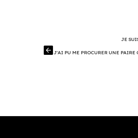
JE SUI
arrow_back
J'AI PU ME PROCURER UNE PAIRE 