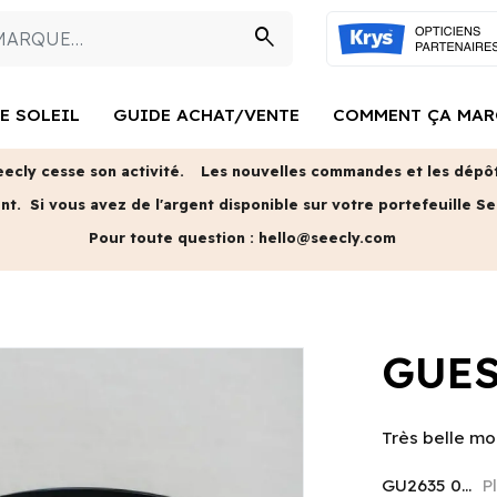
search
E SOLEIL
GUIDE ACHAT/VENTE
COMMENT ÇA MAR
eecly cesse son activité.
Les nouvelles commandes et les dépôts
ent.
Si vous avez de l'argent disponible sur votre portefeuille Se
Pour toute question :
hello@seecly.com
GUES
Très belle mo
GU2635 0...
P