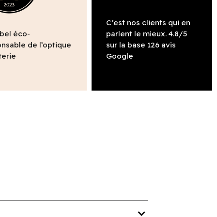
C’est nos clients qui en
abel éco-
parlent le mieux. 4.8/5
nsable de l’optique
sur la base 126 avis
terie
Google
expand_more