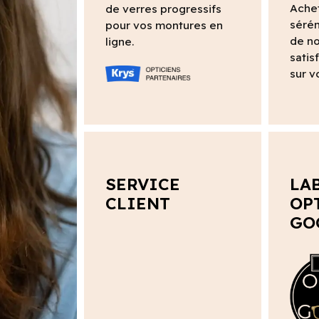
Ache
de verres progressifs
sérén
pour vos montures en
de no
ligne.
satis
sur v
SERVICE
LA
CLIENT
OP
GO