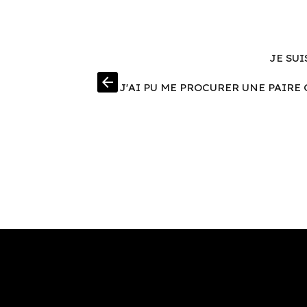
JE SUI
arrow_back
J'AI PU ME PROCURER UNE PAIRE 