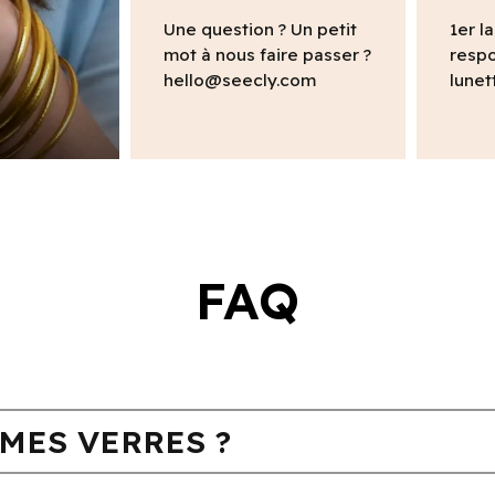
Une question ? Un petit
1er l
mot à nous faire passer ?
respo
hello@seecly.com
lunet
FAQ
MES VERRES ?