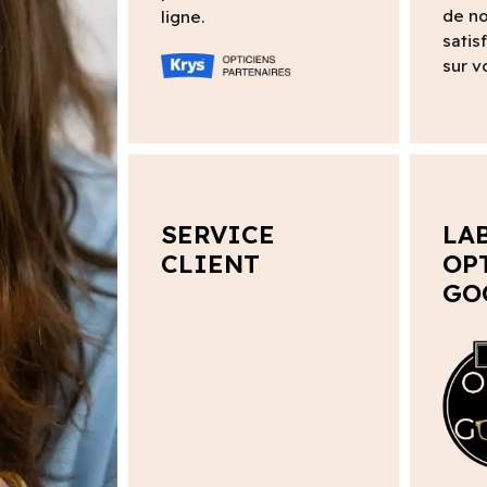
de no
ligne.
satis
sur v
SERVICE
LA
CLIENT
OP
GO