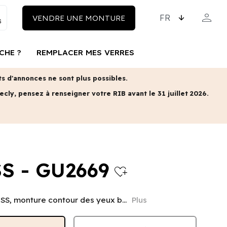
CHOISISSEZ LA LAN
person
VENDRE UNE MONTURE
MON COM
CHE ?
REMPLACER MES VERRES
 d'annonces ne sont plus possibles.
ecly, pensez à renseigner votre RIB avant le 31 juillet 2026.
S - GU2669
heart_plus
S, monture contour des yeux b...
Plus