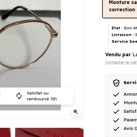
Monture s
correction
Etat :
Bon ét
Livraison :
E
Service See
Vendu par
L
Contacter le ve
verified_user
Servi
done
s
Satisfait ou
Annon
autorenew
n
remboursé 72h
done
Montu
done
Satis
zoom_in
done
Paiem
done
Avis