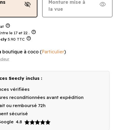
ans
Monture mise à
visibility_off
visibility
la vue
help
at
help
ntre le 17 et 22 .
help
cly
5.90 TTC
a boutique à coco
(
Particulier
)
ndeur
ces Seecly inclus :
ces vérifiées
res reconditionnées avant expédition
fait ou remboursé 72h
ent sécurisé
 Google
4.8