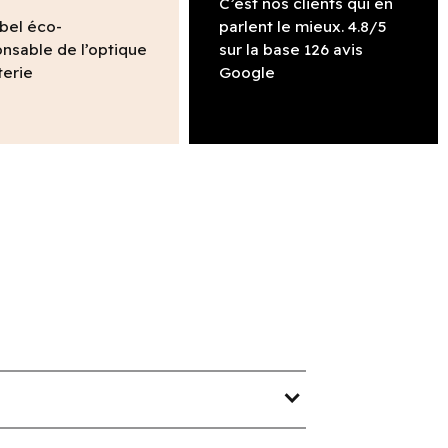
C’est nos clients qui en
abel éco-
parlent le mieux. 4.8/5
nsable de l’optique
sur la base 126 avis
terie
Google
expand_more