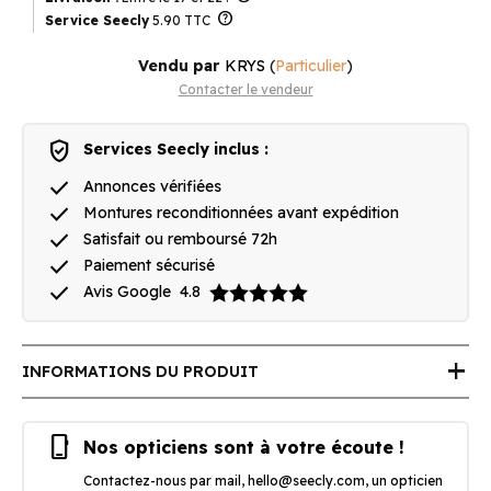
help
Service Seecly
5.90 TTC
Vendu par
KRYS
(
Particulier
)
Contacter le vendeur
verified_user
Services Seecly inclus :
done
Annonces vérifiées
done
Montures reconditionnées avant expédition
done
Satisfait ou remboursé 72h
done
Paiement sécurisé
done
Avis Google
4.8
add
INFORMATIONS DU PRODUIT
phone_iphone
Nos opticiens sont à votre écoute !
Contactez-nous par mail,
hello@seecly.com
, un opticien