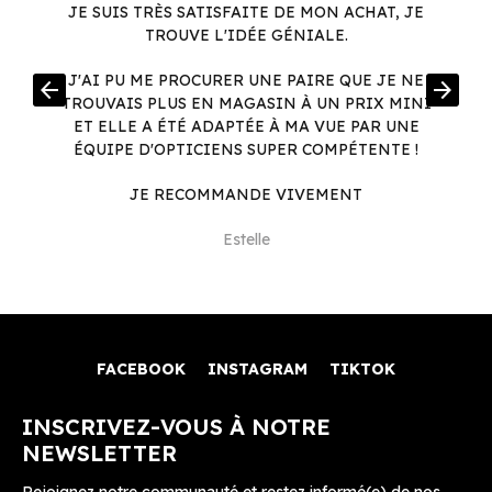
JE SUIS TRÈS SATISFAITE DE MON ACHAT, JE
TROUVE L'IDÉE GÉNIALE.
R
J'AI PU ME PROCURER UNE PAIRE QUE JE NE
arrow_back
arrow_forward
.
TROUVAIS PLUS EN MAGASIN À UN PRIX MINI
.
ET ELLE A ÉTÉ ADAPTÉE À MA VUE PAR UNE
ÉQUIPE D'OPTICIENS SUPER COMPÉTENTE !
JE RECOMMANDE VIVEMENT
Estelle
FACEBOOK
INSTAGRAM
TIKTOK
INSCRIVEZ-VOUS À NOTRE
NEWSLETTER
Rejoignez notre communauté et restez informé(e) de nos