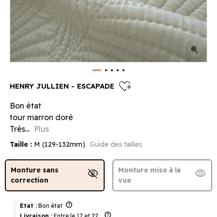
zoom_in
heart_plus
HENRY JULLIEN - ESCAPADE
Bon état
tour marron doré
Très...
Plus
Taille :
M (129-132mm)
Guide des tailles
Monture sans
Monture mise à la
visibility_off
visibility
correction
vue
help
Etat :
Bon état
help
Livraison :
Entre le 17 et 22 .