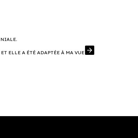
ÉNIALE.
UNE MONT
arrow_forward
 ET ELLE A ÉTÉ ADAPTÉE À MA VUE
J'AI EN PRIM