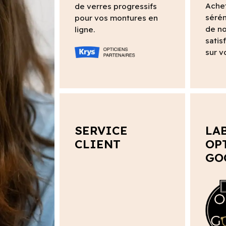
Ache
de verres progressifs
sérén
pour vos montures en
de no
ligne.
satis
sur v
SERVICE
LA
CLIENT
OP
GO