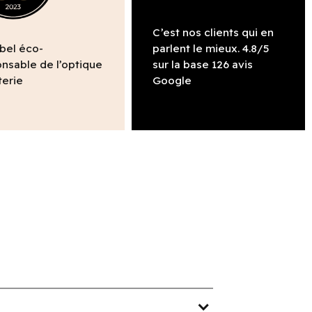
C’est nos clients qui en
abel éco-
parlent le mieux. 4.8/5
nsable de l’optique
sur la base 126 avis
terie
Google
expand_more