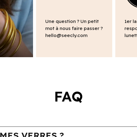
Une question ? Un petit
1er l
mot à nous faire passer ?
respo
hello@seecly.com
lunet
FAQ
MES VERRES ?