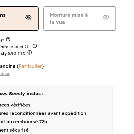
ans
Monture mise à
visibility_off
visibility
la vue
help
at
help
ntre le 16 et 21 .
help
cly
5.90 TTC
landine
(
Particulier
)
ndeur
ces Seecly inclus :
ces vérifiées
res reconditionnées avant expédition
fait ou remboursé 72h
ent sécurisé