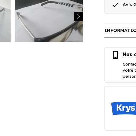
done
Avis
INFORMATIO
phone_iphone
Nos o
Contac
votre 
person