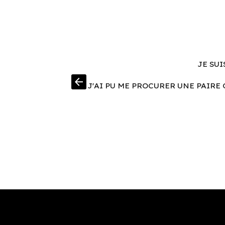
JE SUI
arrow_back
J'AI PU ME PROCURER UNE PAIRE 