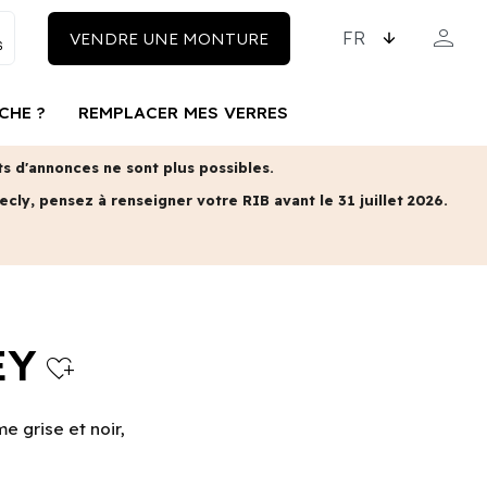
CHOISISSEZ LA LAN
person
VENDRE UNE MONTURE
MON COM
CHE ?
REMPLACER MES VERRES
 d'annonces ne sont plus possibles.
ecly, pensez à renseigner votre RIB avant le 31 juillet 2026.
EY
heart_plus
 grise et noir,