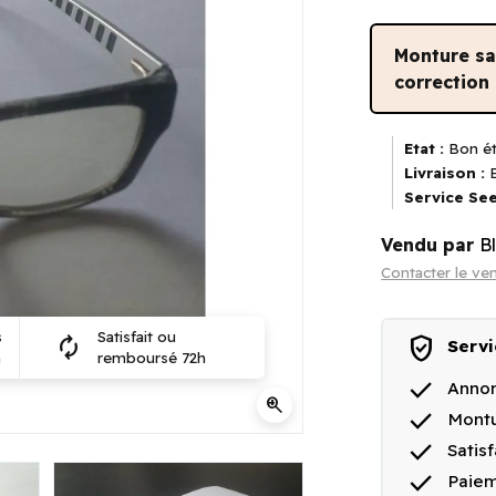
Monture s
correction
Etat :
Bon ét
Livraison :
E
Service See
Vendu par
B
Contacter le ve
s
Satisfait ou
verified_user
autorenew
Servi
n
remboursé 72h
done
Annon
zoom_in
done
Montu
done
Satis
done
Paiem