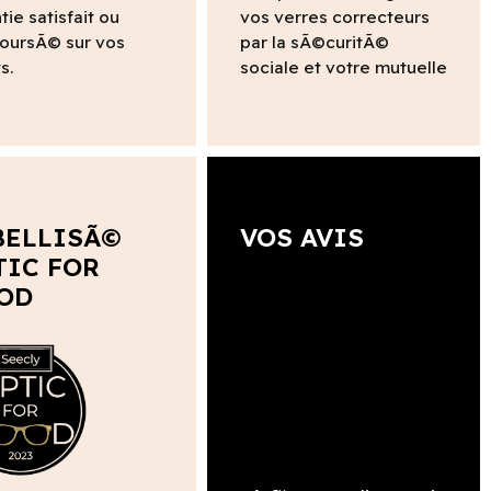
tie satisfait ou
vos verres correcteurs
oursÃ© sur vos
par la sÃ©curitÃ©
s.
sociale et votre mutuelle
BELLISÃ©
VOS AVIS
TIC FOR
OD