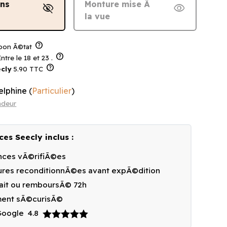
ans
Monture mise Ã
visibility_off
visibility
la vue
help
bon Ã©tat
help
ntre le 18 et 23 .
help
cly
5.90 TTC
elphine
(
Particulier
)
ndeur
ces Seecly inclus :
ces vÃ©rifiÃ©es
res reconditionnÃ©es avant expÃ©dition
fait ou remboursÃ© 72h
ment sÃ©curisÃ©
 Google
4.8