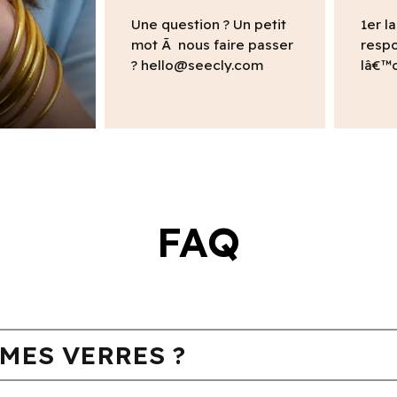
Une question ? Un petit
1er l
mot Ã nous faire passer
resp
?
hello@seecly.com
lâ€™o
FAQ
MES VERRES ?