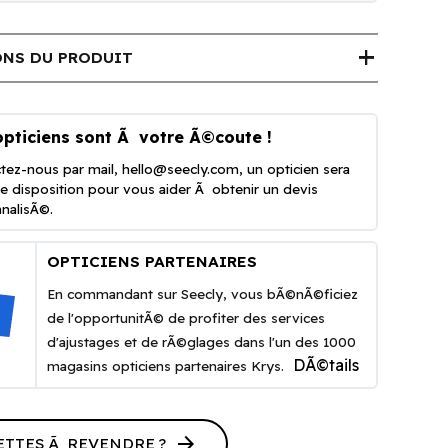
add
NS DU PRODUIT
opticiens sont Ã votre Ã©coute !
tez-nous par mail,
hello@seecly.com
, un opticien sera
e disposition pour vous aider Ã obtenir un devis
nalisÃ©.
OPTICIENS PARTENAIRES
En commandant sur Seecly, vous bÃ©nÃ©ficiez
de l'opportunitÃ© de profiter des services
d'ajustages et de rÃ©glages dans l'un des 1000
DÃ©tails
magasins opticiens partenaires Krys.
arrow_forward
ETTES Ã REVENDRE ?