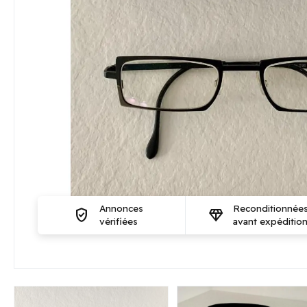
Annonces
Reconditionnée
verified_user
diamond
vérifiées
avant expéditio