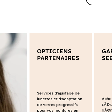
OPTICIENS
GA
PARTENAIRES
SE
Services d'ajustage de
Ache
lunettes et d'adaptation
sÃ©r
de verres progressifs
bÃ©n
pour vos montures en