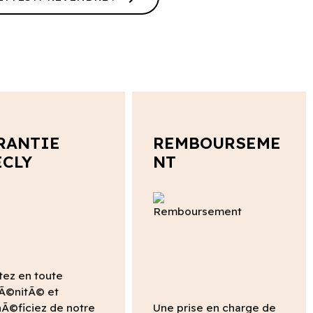
RANTIE
REMBOURSEME
ECLY
NT
tez en toute
Ã©nitÃ© et
Ã©ficiez de notre
Une prise en charge de