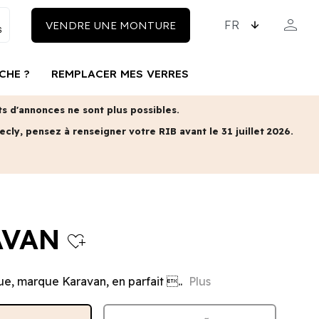
CHOISISSEZ LA LAN
person
VENDRE UNE MONTURE
MON COM
CHE ?
REMPLACER MES VERRES
 d'annonces ne sont plus possibles.
ecly, pensez à renseigner votre RIB avant le 31 juillet 2026.
AVAN
heart_plus
ue, marque Karavan, en parfait ..
Plus