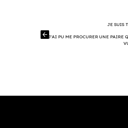
JE SUIS 
.
arrow_back
J'AI PU ME PROCURER UNE PAIRE 
V