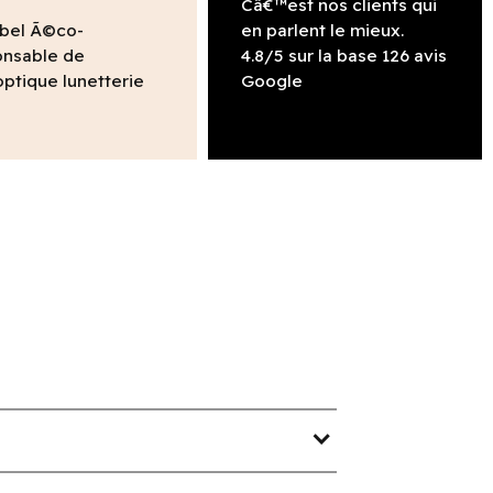
Câ€™est nos clients qui
abel Ã©co-
en parlent le mieux.
onsable de
4.8/5 sur la base 126 avis
ptique lunetterie
Google
expand_more