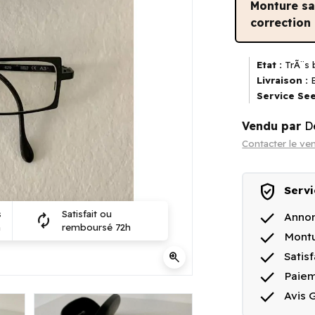
Monture s
correction
Etat :
TrÃ¨s 
Livraison :
E
Service See
Vendu par
D
Contacter le ve
verified_user
Servi
done
s
Satisfait ou
Annon
autorenew
n
remboursé 72h
done
Montu
done
zoom_in
Satis
done
Paie
done
Avis