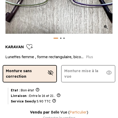
zoom_in
heart_plus
KARAVAN
Lunettes femme , forme rectangulaire, bico...
Plus
Monture sans
Monture mise à la
visibility_off
visibility
correction
vue
help
Etat :
Bon état
help
Livraison :
Entre le 16 et 21 .
help
Service Seecly
5.90 TTC
Vendu par
Belle Vue
(
Particulier
)
Contacter le vendeur