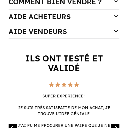
COMMENT BIEN VENDRE ?
expand_more
AIDE ACHETEURS
expand_more
AIDE VENDEURS
expand_more
ILS ONT TESTÉ ET
VALIDÉ
SUPER EXPÉRIENCE !
JE SUIS TRÈS SATISFAITE DE MON ACHAT, JE
TROUVE L'IDÉE GÉNIALE.
R
J'AI PU ME PROCURER UNE PAIRE QUE JE NE