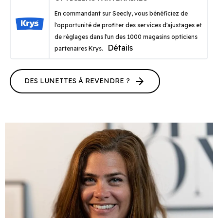
En commandant sur Seecly, vous bénéficiez de
l'opportunité de profiter des services d'ajustages et
de réglages dans l'un des 1000 magasins opticiens
Détails
partenaires Krys.
arrow_forward
DES LUNETTES À REVENDRE ?