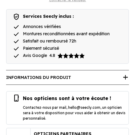
verified_user
Services Seecly inclus :
done
Annonces vérifiées
done
Montures reconditionnées avant expédition
done
Satisfait ou remboursé 72h
done
Paiement sécurisé
done
Avis Google
4.8
add
INFORMATIONS DU PRODUIT
phone_iphone
Nos opticiens sont à votre écoute !
Contactez-nous par mail,
hello@seecly.com
, un opticien
sera à votre disposition pour vous aider à obtenir un devis
personnalisé.
OPTICIENS PARTENAIRES