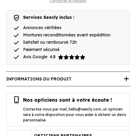
Contacter le vendeur
verified_user
Services Seecly inclus :
done
Annonces vérifiées
done
Montures reconditionnées avant expédition
done
Satisfait ou remboursé 72h
done
Paiement sécurisé
done
Avis Google
4.8
add
INFORMATIONS DU PRODUIT
phone_iphone
Nos opticiens sont à votre écoute !
Contactez-nous par mail,
hello@seecly.com
, un opticien
sera à votre disposition pour vous aider à obtenir un devis
personnalisé.
OPTICIENS PARTENAIRES