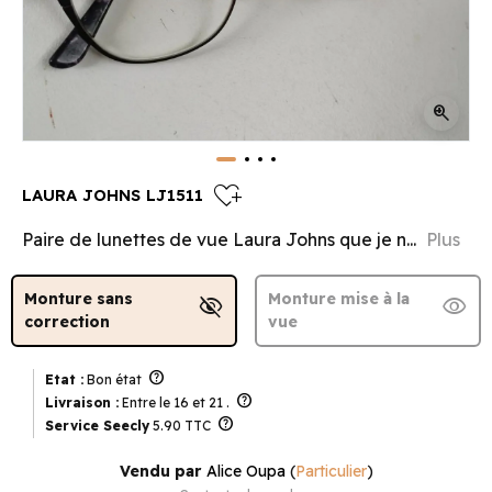
zoom_in
heart_plus
LAURA JOHNS LJ1511
Paire de lunettes de vue Laura Johns que je n...
Plus
Monture sans
Monture mise à la
visibility_off
visibility
correction
vue
help
Etat :
Bon état
help
Livraison :
Entre le 16 et 21 .
help
Service Seecly
5.90 TTC
Vendu par
Alice Oupa
(
Particulier
)