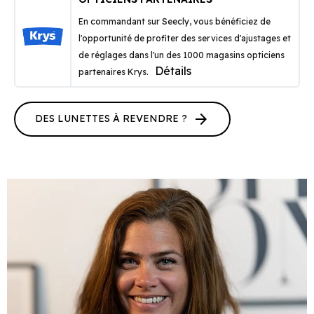
En commandant sur Seecly, vous bénéficiez de
l'opportunité de profiter des services d'ajustages et
de réglages dans l'un des 1000 magasins opticiens
Détails
partenaires Krys.
arrow_forward
DES LUNETTES À REVENDRE ?