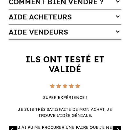
COMMENT BIEN VENDRE ?
expand_more
AIDE ACHETEURS
expand_more
AIDE VENDEURS
expand_more
ILS ONT TESTÉ ET
VALIDÉ
SUPER EXPÉRIENCE !
JE SUIS TRÈS SATISFAITE DE MON ACHAT, JE
TROUVE L'IDÉE GÉNIALE.
R
J'AI PU ME PROCURER UNE PAIRE QUE JE NE