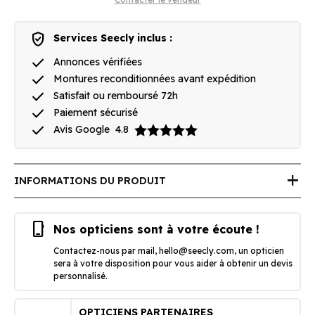
verified_user
Services Seecly inclus :
done
Annonces vérifiées
done
Montures reconditionnées avant expédition
done
Satisfait ou remboursé 72h
done
Paiement sécurisé
done
Avis Google
4.8
add
INFORMATIONS DU PRODUIT
phone_iphone
Nos opticiens sont à votre écoute !
Contactez-nous par mail,
hello@seecly.com
, un opticien
sera à votre disposition pour vous aider à obtenir un devis
personnalisé.
OPTICIENS PARTENAIRES