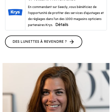
En commandant sur Seecly, vous bénéficiez de
l'opportunité de profiter des services d'ajustages et
de réglages dans l'un des 1000 magasins opticiens
Détails
partenaires Krys.
arrow_forward
DES LUNETTES À REVENDRE ?