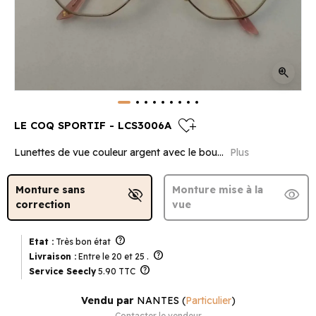
zoom_in
heart_plus
LE COQ SPORTIF - LCS3006A
Lunettes de vue couleur argent avec le bou...
Plus
Monture sans
Monture mise à la
visibility_off
visibility
correction
vue
help
Etat :
Très bon état
help
Livraison :
Entre le 20 et 25 .
help
Service Seecly
5.90 TTC
Vendu par
NANTES
(
Particulier
)
Contacter le vendeur