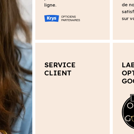
de no
ligne.
satis
sur v
SERVICE
LA
CLIENT
OP
GO