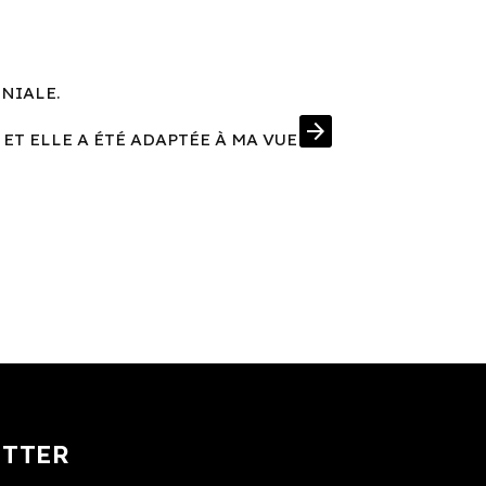
ÉNIALE.
UNE MONT
arrow_forward
 ET ELLE A ÉTÉ ADAPTÉE À MA VUE
J'AI EN PRIM
ETTER