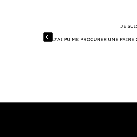
JE SUI
arrow_back
J'AI PU ME PROCURER UNE PAIRE 