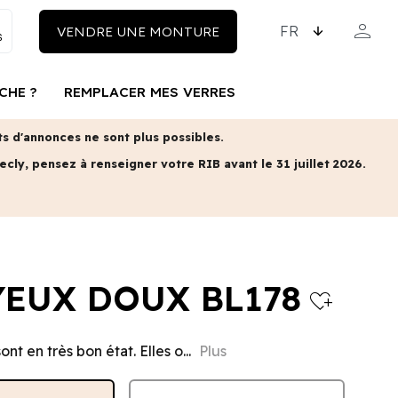
CHOISISSEZ LA LAN
person
VENDRE UNE MONTURE
MON COM
CHE ?
REMPLACER MES VERRES
 d'annonces ne sont plus possibles.
ecly, pensez à renseigner votre RIB avant le 31 juillet 2026.
YEUX DOUX BL178
heart_plus
ont en très bon état. Elles o...
Plus