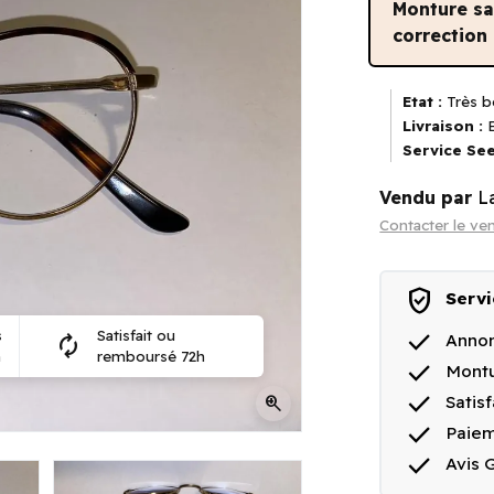
Monture s
correction
Etat :
Très b
Livraison :
E
Service See
Vendu par
L
Contacter le ve
verified_user
Servi
done
s
Satisfait ou
Annon
autorenew
n
remboursé 72h
done
Montu
done
zoom_in
Satis
done
Paiem
done
Avis