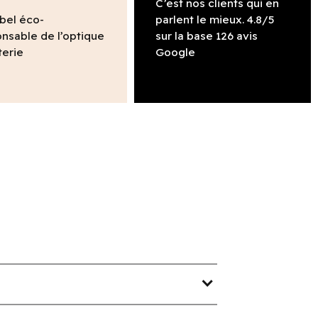
C’est nos clients qui en
abel éco-
parlent le mieux. 4.8/5
nsable de l’optique
sur la base 126 avis
terie
Google
expand_more