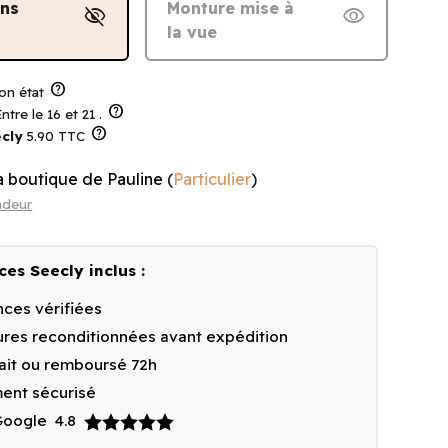
ans
Monture mise à
visibility_off
visibility
la vue
help
on état
help
ntre le 16 et 21 .
help
cly
5.90 TTC
a boutique de Pauline
(
Particulier
)
ndeur
ces Seecly inclus :
ces vérifiées
res reconditionnées avant expédition
fait ou remboursé 72h
ent sécurisé
 Google
4.8