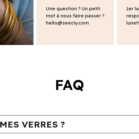
Une question ? Un petit
1er l
mot à nous faire passer ?
respo
hello@seecly.com
lunet
FAQ
MES VERRES ?