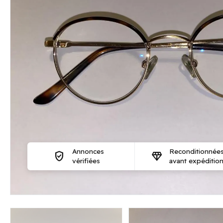
Annonces
Reconditionnée
verified_user
diamond
vérifiées
avant expéditio