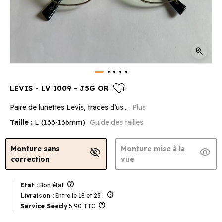
zoom_in
heart_plus
LEVIS - LV 1009 - J5G OR
Paire de lunettes Levis, traces d’us...
Plus
Taille :
L (133-136mm)
Guide des tailles
Monture sans
Monture mise à la
visibility_off
visibility
correction
vue
help
Etat :
Bon état
help
Livraison :
Entre le 18 et 23 .
help
Service Seecly
5.90 TTC