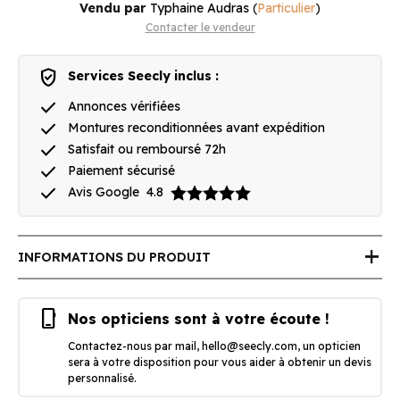
Vendu par
Typhaine Audras
(
Particulier
)
Contacter le vendeur
verified_user
Services Seecly inclus :
done
Annonces vérifiées
done
Montures reconditionnées avant expédition
done
Satisfait ou remboursé 72h
done
Paiement sécurisé
done
Avis Google
4.8
add
INFORMATIONS DU PRODUIT
phone_iphone
Nos opticiens sont à votre écoute !
Contactez-nous par mail,
hello@seecly.com
, un opticien
sera à votre disposition pour vous aider à obtenir un devis
personnalisé.