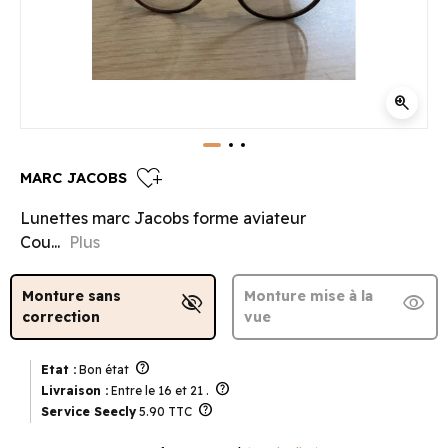
zoom_in
heart_plus
MARC JACOBS
Lunettes marc Jacobs forme aviateur
Cou...
Plus
Monture sans
Monture mise à la
visibility_off
visibility
correction
vue
help
Etat :
Bon état
help
Livraison :
Entre le 16 et 21 .
help
Service Seecly
5.90 TTC