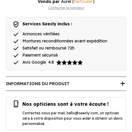
Vendu par
Aurel
(
Particulier
)
Contacter le vendeur
verified_user
Services Seecly inclus :
done
Annonces vérifiées
done
Montures reconditionnées avant expédition
done
Satisfait ou remboursé 72h
done
Paiement sécurisé
done
Avis Google
4.8
add
INFORMATIONS DU PRODUIT
phone_iphone
Nos opticiens sont à votre écoute !
Contactez-nous par mail,
hello@seecly.com
, un opticien
sera à votre disposition pour vous aider à obtenir un devis
personnalisé.