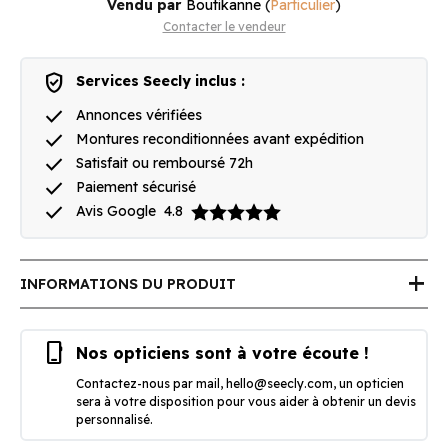
Vendu par
Boutikanne
(
Particulier
)
Contacter le vendeur
verified_user
Services Seecly inclus :
done
Annonces vérifiées
done
Montures reconditionnées avant expédition
done
Satisfait ou remboursé 72h
done
Paiement sécurisé
done
Avis Google
4.8
add
INFORMATIONS DU PRODUIT
phone_iphone
Nos opticiens sont à votre écoute !
Contactez-nous par mail,
hello@seecly.com
, un opticien
sera à votre disposition pour vous aider à obtenir un devis
personnalisé.