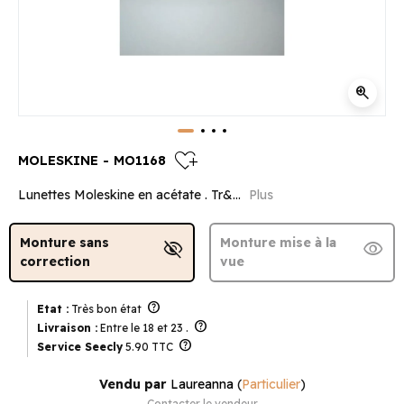
zoom_in
heart_plus
MOLESKINE - MO1168
Lunettes Moleskine en acétate . Tr&...
Plus
Monture sans
Monture mise à la
visibility_off
visibility
correction
vue
help
Etat :
Très bon état
help
Livraison :
Entre le 18 et 23 .
help
Service Seecly
5.90 TTC
Vendu par
Laureanna
(
Particulier
)
Contacter le vendeur