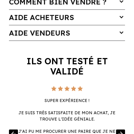
COMMENT BIEN VENDRE ?
expand_more
AIDE ACHETEURS
expand_more
AIDE VENDEURS
expand_more
ILS ONT TESTÉ ET
VALIDÉ
SUPER EXPÉRIENCE !
JE SUIS TRÈS SATISFAITE DE MON ACHAT, JE
TROUVE L'IDÉE GÉNIALE.
R
J'AI PU ME PROCURER UNE PAIRE QUE JE NE