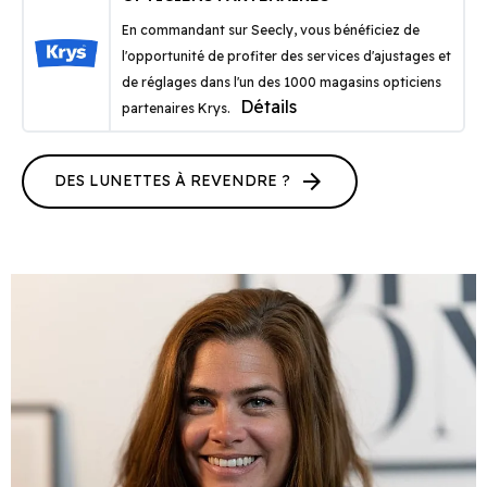
En commandant sur Seecly, vous bénéficiez de
l'opportunité de profiter des services d'ajustages et
de réglages dans l'un des 1000 magasins opticiens
Détails
partenaires Krys.
arrow_forward
DES LUNETTES À REVENDRE ?