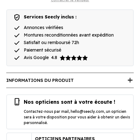
verified_user
Services Seecly inclus :
done
Annonces vérifiées
done
Montures reconditionnées avant expédition
done
Satisfait ou remboursé 72h
done
Paiement sécurisé
done
Avis Google
4.8
add
INFORMATIONS DU PRODUIT
phone_iphone
Nos opticiens sont à votre écoute !
Contactez-nous par mail,
hello@seecly.com
, un opticien
sera à votre disposition pour vous aider à obtenir un devis
personnalisé.
OPTICIENS PARTENAIRES