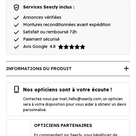
verified_user
Services Seecly inclus :
done
Annonces vérifiées
done
Montures reconditionnées avant expédition
done
Satisfait ou remboursé 72h
done
Paiement sécurisé
done
Avis Google
4.8
add
INFORMATIONS DU PRODUIT
phone_iphone
Nos opticiens sont à votre écoute !
Contactez-nous par mail,
hello@seecly.com
, un opticien
sera à votre disposition pour vous aider à obtenir un devis
personnalisé.
OPTICIENS PARTENAIRES
En commandant sur Seecly, vous bénéficiez de