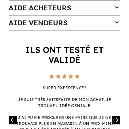
AIDE ACHETEURS
expand_more
AIDE VENDEURS
expand_more
ILS ONT TESTÉ ET
VALIDÉ
SUPER EXPÉRIENCE !
JE SUIS TRÈS SATISFAITE DE MON ACHAT, JE
TROUVE L'IDÉE GÉNIALE.
R
J'AI PU ME PROCURER UNE PAIRE QUE JE NE
arrow_back
arrow_forward
.
TROUVAIS PLUS EN MAGASIN À UN PRIX MINI
.