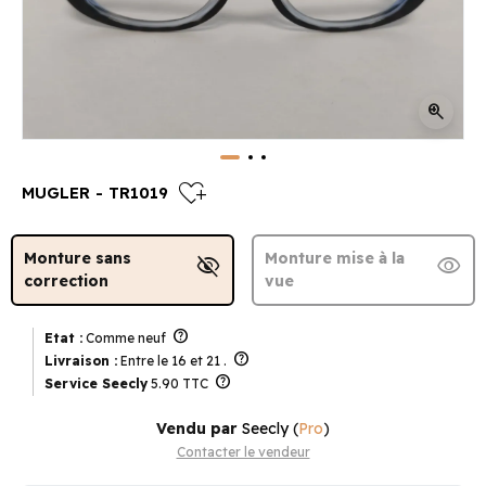
zoom_in
heart_plus
MUGLER - TR1019
Monture sans
Monture mise à la
visibility_off
visibility
correction
vue
help
Etat :
Comme neuf
help
Livraison :
Entre le 16 et 21 .
help
Service Seecly
5.90 TTC
Vendu par
Seecly
(
Pro
)
Contacter le vendeur