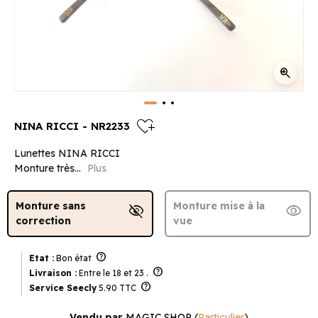
zoom_in
heart_plus
NINA RICCI - NR2233
Lunettes NINA RICCI
Monture très...
Plus
Monture sans
Monture mise à la
visibility_off
visibility
correction
vue
help
Etat :
Bon état
help
Livraison :
Entre le 18 et 23 .
help
Service Seecly
5.90 TTC
Vendu par
MAGIC SHOP
(
Particulier
)