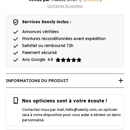
Contacter le vendeur
verified_user
Services Seecly inclus :
done
Annonces vérifiées
done
Montures reconditionnées avant expédition
done
Satisfait ou remboursé 72h
done
Paiement sécurisé
done
Avis Google
4.8
add
INFORMATIONS DU PRODUIT
phone_iphone
Nos opticiens sont à votre écoute !
Contactez-nous par mail,
hello@seecly.com
, un opticien
sera à votre disposition pour vous aider à obtenir un devis
personnalisé.