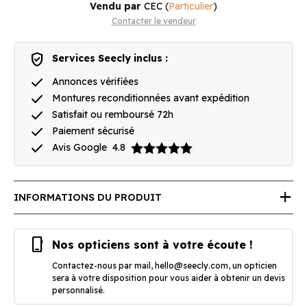
Vendu par
CEC
(
Particulier
)
Contacter le vendeur
verified_user
Services Seecly inclus :
done
Annonces vérifiées
done
Montures reconditionnées avant expédition
done
Satisfait ou remboursé 72h
done
Paiement sécurisé
done
Avis Google
4.8
add
INFORMATIONS DU PRODUIT
phone_iphone
Nos opticiens sont à votre écoute !
Contactez-nous par mail,
hello@seecly.com
, un opticien
sera à votre disposition pour vous aider à obtenir un devis
personnalisé.