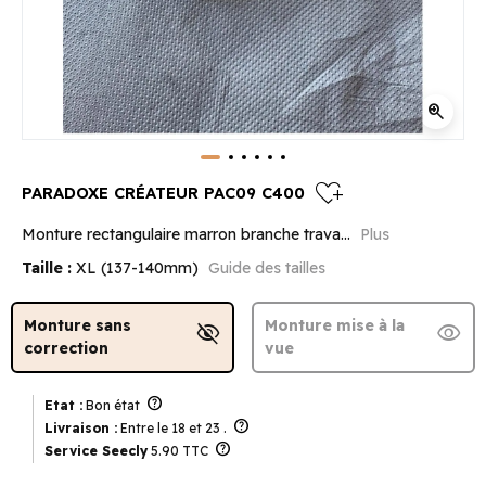
zoom_in
heart_plus
PARADOXE CRÉATEUR PAC09 C400
Monture rectangulaire marron branche trava...
Plus
Taille :
XL (137-140mm)
Guide des tailles
Monture sans
Monture mise à la
visibility_off
visibility
correction
vue
help
Etat :
Bon état
help
Livraison :
Entre le 18 et 23 .
help
Service Seecly
5.90 TTC