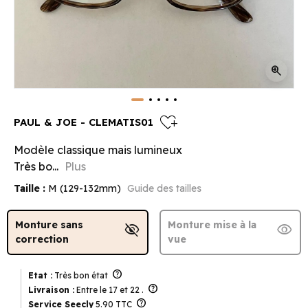
zoom_in
heart_plus
PAUL & JOE - CLEMATIS01
Modèle classique mais lumineux
Très bo...
Plus
Taille :
M (129-132mm)
Guide des tailles
Monture sans
Monture mise à la
visibility_off
visibility
correction
vue
help
Etat :
Très bon état
help
Livraison :
Entre le 17 et 22 .
help
Service Seecly
5.90 TTC