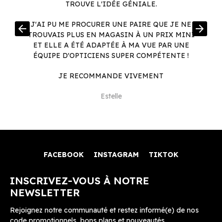
TROUVE L'IDÉE GÉNIALE.
R
J'AI PU ME PROCURER UNE PAIRE QUE JE NE
arrow_back
arrow_forward
.
TROUVAIS PLUS EN MAGASIN À UN PRIX MINI
.
ET ELLE A ÉTÉ ADAPTÉE À MA VUE PAR UNE
ÉQUIPE D'OPTICIENS SUPER COMPÉTENTE !
JE RECOMMANDE VIVEMENT
Estelle
FACEBOOK
INSTAGRAM
TIKTOK
INSCRIVEZ-VOUS À NOTRE
NEWSLETTER
Rejoignez notre communauté et restez informé(e) de nos
code promotionnels, bons plans et nouveautés