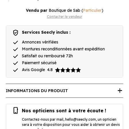
Vendu par
Boutique de Sab
(
Particulier
)
Contacter le vendeur
verified_user
Services Seecly inclus :
done
Annonces vérifiées
done
Montures reconditionnées avant expédition
done
Satisfait ou remboursé 72h
done
Paiement sécurisé
done
Avis Google
4.8
add
INFORMATIONS DU PRODUIT
phone_iphone
Nos opticiens sont à votre écoute !
Contactez-nous par mail,
hello@seecly.com
, un opticien
sera à votre disposition pour vous aider à obtenir un devis