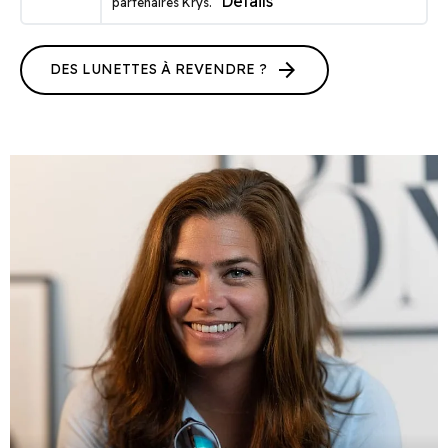
Détails
partenaires Krys.
arrow_forward
DES LUNETTES À REVENDRE ?