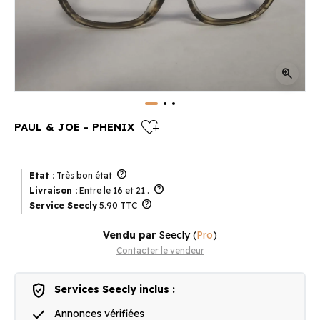
zoom_in
heart_plus
PAUL & JOE - PHENIX
help
Etat :
Très bon état
help
Livraison :
Entre le 16 et 21 .
help
Service Seecly
5.90 TTC
Vendu par
Seecly
(
Pro
)
Contacter le vendeur
verified_user
Services Seecly inclus :
done
Annonces vérifiées