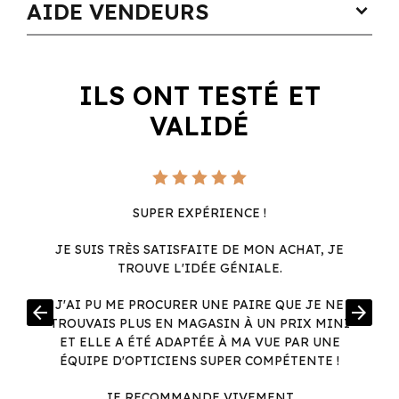
AIDE VENDEURS
expand_more
ILS ONT TESTÉ ET
VALIDÉ
SUPER EXPÉRIENCE !
JE SUIS TRÈS SATISFAITE DE MON ACHAT, JE
TROUVE L'IDÉE GÉNIALE.
R
J'AI PU ME PROCURER UNE PAIRE QUE JE NE
arrow_back
arrow_forward
.
TROUVAIS PLUS EN MAGASIN À UN PRIX MINI
.
ET ELLE A ÉTÉ ADAPTÉE À MA VUE PAR UNE
ÉQUIPE D'OPTICIENS SUPER COMPÉTENTE !
JE RECOMMANDE VIVEMENT