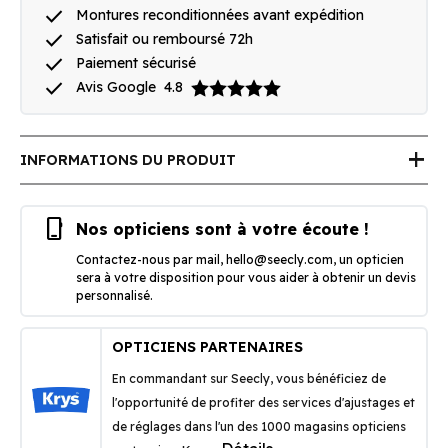
done
Montures reconditionnées avant expédition
done
Satisfait ou remboursé 72h
done
Paiement sécurisé
done
Avis Google
4.8
add
INFORMATIONS DU PRODUIT
phone_iphone
Nos opticiens sont à votre écoute !
Contactez-nous par mail,
hello@seecly.com
, un opticien
sera à votre disposition pour vous aider à obtenir un devis
personnalisé.
OPTICIENS PARTENAIRES
En commandant sur Seecly, vous bénéficiez de
l'opportunité de profiter des services d'ajustages et
de réglages dans l'un des 1000 magasins opticiens