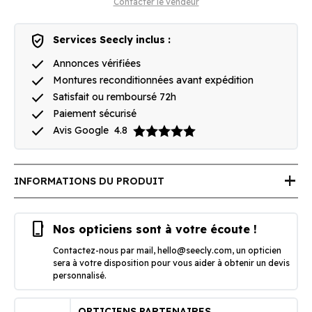
Contacter le vendeur
verified_user
Services Seecly inclus :
done
Annonces vérifiées
done
Montures reconditionnées avant expédition
done
Satisfait ou remboursé 72h
done
Paiement sécurisé
done
Avis Google
4.8
add
INFORMATIONS DU PRODUIT
phone_iphone
Nos opticiens sont à votre écoute !
Contactez-nous par mail,
hello@seecly.com
, un opticien
sera à votre disposition pour vous aider à obtenir un devis
personnalisé.
OPTICIENS PARTENAIRES