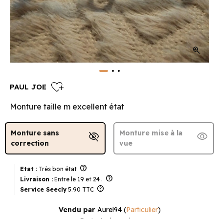
zoom_in
heart_plus
PAUL JOE
Monture taille m excellent état
Monture sans
Monture mise à la
visibility_off
visibility
correction
vue
help
Etat :
Très bon état
help
Livraison :
Entre le 19 et 24 .
help
Service Seecly
5.90 TTC
Vendu par
Aurel94
(
Particulier
)