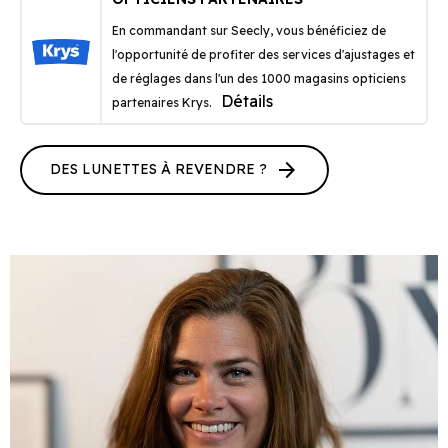
En commandant sur Seecly, vous bénéficiez de
l'opportunité de profiter des services d'ajustages et
de réglages dans l'un des 1000 magasins opticiens
Détails
partenaires Krys.
arrow_forward
DES LUNETTES À REVENDRE ?