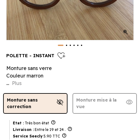
zoom_in
heart_plus
POLETTE - INSTANT
Monture sans verre
Couleur marron
...
Plus
Monture sans
Monture mise à la
visibility_off
visibility
correction
vue
help
Etat :
Très bon état
help
Livraison :
Entre le 19 et 24 .
help
Service Seecly
5.90 TTC