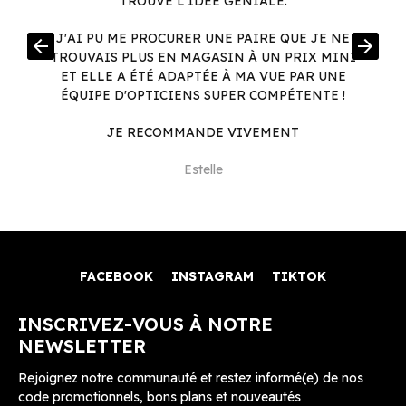
TROUVE L'IDÉE GÉNIALE.
R
J'AI PU ME PROCURER UNE PAIRE QUE JE NE
arrow_back
arrow_forward
.
TROUVAIS PLUS EN MAGASIN À UN PRIX MINI
.
ET ELLE A ÉTÉ ADAPTÉE À MA VUE PAR UNE
ÉQUIPE D'OPTICIENS SUPER COMPÉTENTE !
JE RECOMMANDE VIVEMENT
Estelle
FACEBOOK
INSTAGRAM
TIKTOK
INSCRIVEZ-VOUS À NOTRE
NEWSLETTER
Rejoignez notre communauté et restez informé(e) de nos
code promotionnels, bons plans et nouveautés