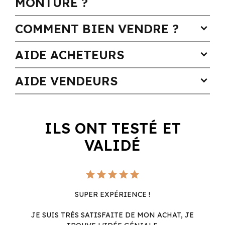
MONTURE ?
COMMENT BIEN VENDRE ?
expand_more
AIDE ACHETEURS
expand_more
AIDE VENDEURS
expand_more
ILS ONT TESTÉ ET
VALIDÉ
SUPER EXPÉRIENCE !
JE SUIS TRÈS SATISFAITE DE MON ACHAT, JE