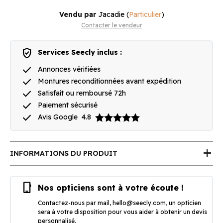
Vendu par
Jacadie
(
Particulier
)
Contacter le vendeur
verified_user
Services Seecly inclus :
done
Annonces vérifiées
done
Montures reconditionnées avant expédition
done
Satisfait ou remboursé 72h
done
Paiement sécurisé
done
Avis Google
4.8
add
INFORMATIONS DU PRODUIT
phone_iphone
Nos opticiens sont à votre écoute !
Contactez-nous par mail,
hello@seecly.com
, un opticien
sera à votre disposition pour vous aider à obtenir un devis
personnalisé.