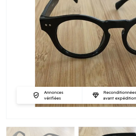
Annonces
Reconditionnée
verified_user
diamond
vérifiées
avant expéditio