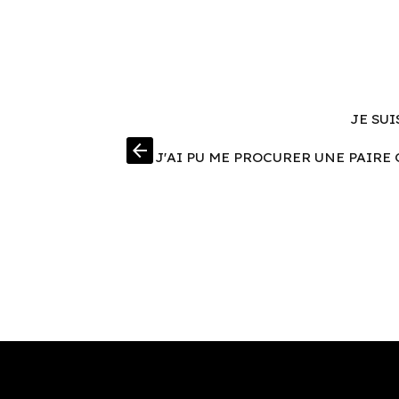
JE SUI
arrow_back
J'AI PU ME PROCURER UNE PAIRE 