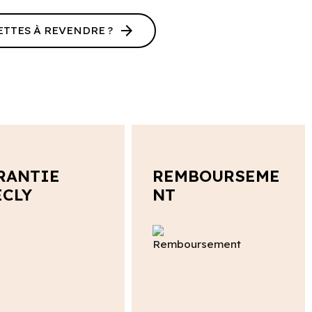
arrow_forward
ETTES À REVENDRE ?
RANTIE
REMBOURSEME
ECLY
NT