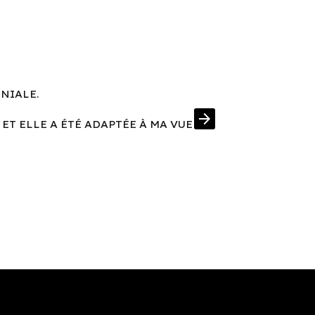
ÉNIALE.
UNE MONT
arrow_forward
 ET ELLE A ÉTÉ ADAPTÉE À MA VUE
J'AI EN PRIM