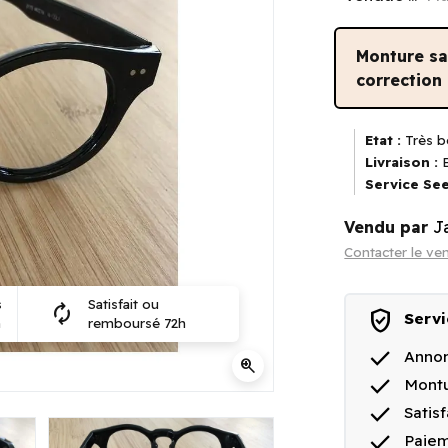
Monture s
correction
Etat :
Très b
Livraison :
E
Service See
Vendu par
J
Contacter le ve
s
Satisfait ou
autorenew
verified_user
Servi
n
remboursé 72h
done
Annon
zoom_in
done
Montu
done
Satis
done
Paiem