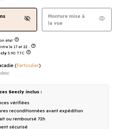
ans
Monture mise à
visibility_off
visibility
la vue
help
on état
help
ntre le 17 et 22 .
help
cly
5.90 TTC
acadie
(
Particulier
)
ndeur
ces Seecly inclus :
ces vérifiées
res reconditionnées avant expédition
fait ou remboursé 72h
ent sécurisé