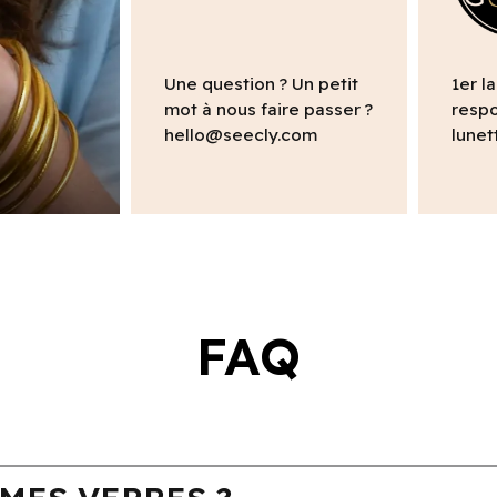
Une question ? Un petit
1er l
mot à nous faire passer ?
respo
hello@seecly.com
lunet
FAQ