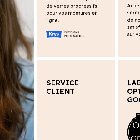
Ache
de verres progressifs
sérén
pour vos montures en
de no
ligne.
satis
sur v
SERVICE
LA
CLIENT
OP
GO