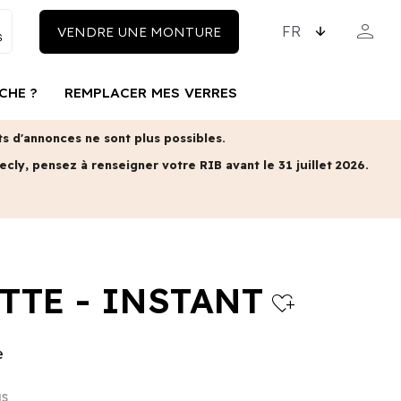
CHOISISSEZ LA LAN
person
VENDRE UNE MONTURE
MON COM
CHE ?
REMPLACER MES VERRES
 d'annonces ne sont plus possibles.
ecly, pensez à renseigner votre RIB avant le 31 juillet 2026.
TTE - INSTANT
heart_plus
e
us