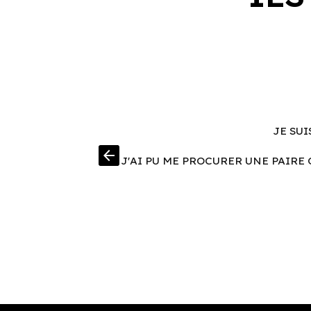
JE SUI
arrow_back
J'AI PU ME PROCURER UNE PAIRE 