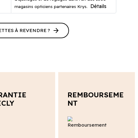
Détails
magasins opticiens partenaires Krys.
arrow_forward
ETTES À REVENDRE ?
RANTIE
REMBOURSEME
ECLY
NT