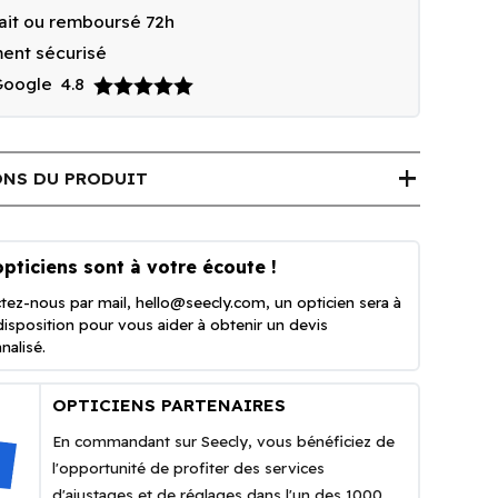
fait ou remboursé 72h
ent sécurisé
 Google
4.8
add
NS DU PRODUIT
pticiens sont à votre écoute !
tez-nous par mail,
hello@seecly.com
, un opticien sera à
disposition pour vous aider à obtenir un devis
nalisé.
OPTICIENS PARTENAIRES
En commandant sur Seecly, vous bénéficiez de
l'opportunité de profiter des services
d'ajustages et de réglages dans l'un des 1000