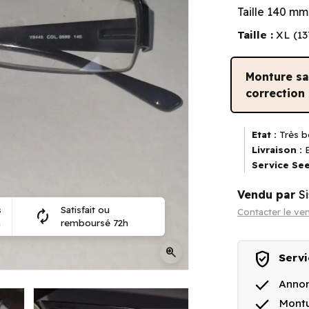
Taille 140 mm
Taille :
XL (1
Monture s
correction
Etat :
Très b
Livraison :
E
Service See
Vendu par
Si
s
Satisfait ou
Contacter le ve
autorenew
n
remboursé 72h
zoom_in
verified_user
Servi
done
Annon
done
Montu