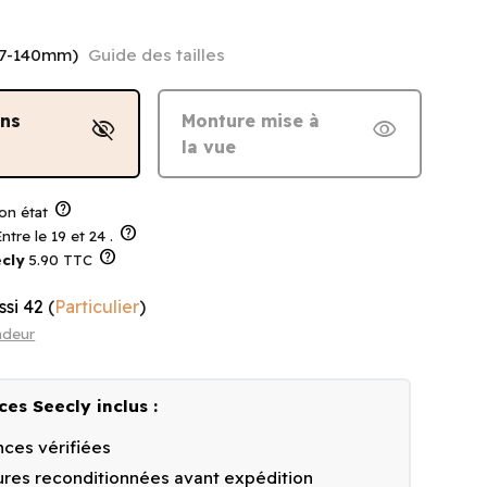
37-140mm)
Guide des tailles
ans
Monture mise à
visibility_off
visibility
la vue
help
on état
help
ntre le 19 et 24 .
help
cly
5.90 TTC
ssi 42
(
Particulier
)
ndeur
ces Seecly inclus :
ces vérifiées
res reconditionnées avant expédition