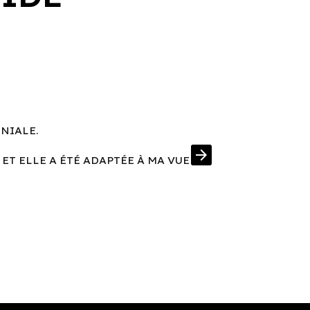
ÉNIALE.
UNE MONT
arrow_forward
 ET ELLE A ÉTÉ ADAPTÉE À MA VUE
J'AI EN PRIM