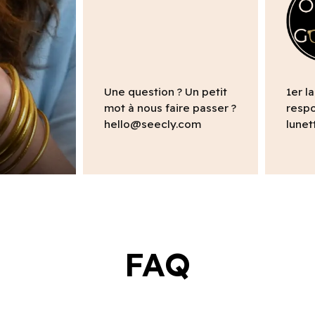
Une question ? Un petit
1er l
mot à nous faire passer ?
respo
hello@seecly.com
lunet
FAQ