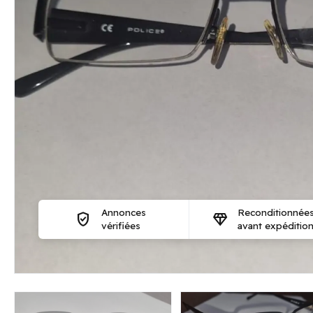
Annonces
Reconditionnée
verified_user
diamond
vérifiées
avant expéditio