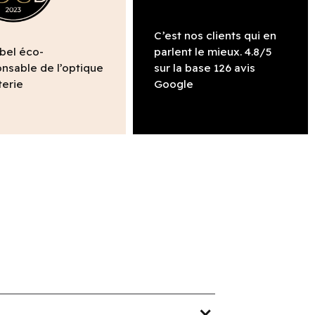
C’est nos clients qui en
abel éco-
parlent le mieux. 4.8/5
nsable de l’optique
sur la base 126 avis
terie
Google
expand_more