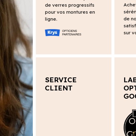
Ache
de verres progressifs
sérén
pour vos montures en
de no
ligne.
satis
sur v
SERVICE
LA
CLIENT
OP
GO