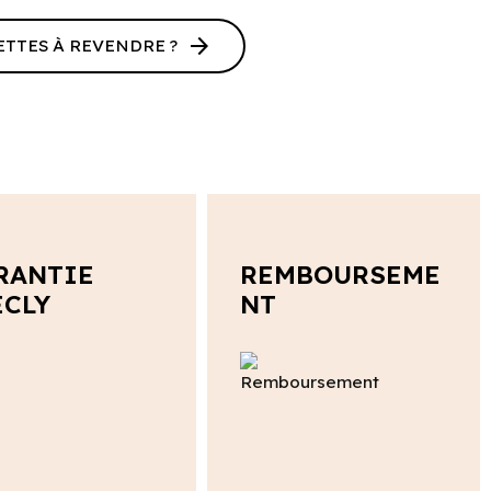
arrow_forward
ETTES À REVENDRE ?
RANTIE
REMBOURSEME
ECLY
NT