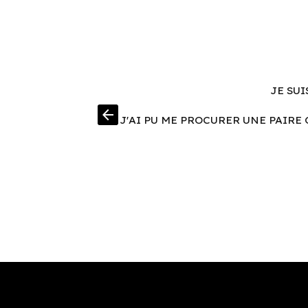
JE SUI
arrow_back
J'AI PU ME PROCURER UNE PAIRE 