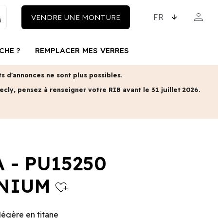
CHOISISSEZ LA LAN
person
VENDRE UNE MONTURE
MON COM
CHE ?
REMPLACER MES VERRES
 d'annonces ne sont plus possibles.
ecly, pensez à renseigner votre RIB avant le 31 juillet 2026.
 - PU15250
ANIUM
heart_plus
légère en titane