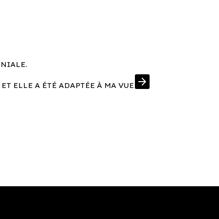
ÉNIALE.
UNE MONT
arrow_forward
 ET ELLE A ÉTÉ ADAPTÉE À MA VUE
J'AI EN PRIM