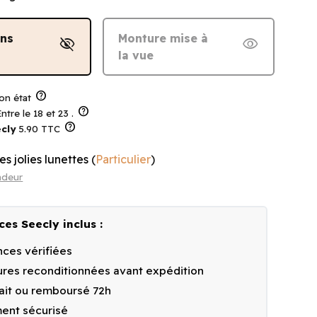
ans
Monture mise à
visibility_off
visibility
la vue
help
on état
help
ntre le 18 et 23 .
help
cly
5.90 TTC
es jolies lunettes
(
Particulier
)
ndeur
ces Seecly inclus :
ces vérifiées
res reconditionnées avant expédition
fait ou remboursé 72h
ent sécurisé