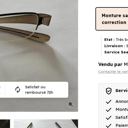
Monture s
correction
Etat :
Très b
Livraison :
E
Service See
Vendu par
M
Contacter le ve
s
Satisfait ou
autorenew
verified_user
Servi
n
remboursé 72h
done
Annon
zoom_in
done
Montu
done
Satis
done
Paiem