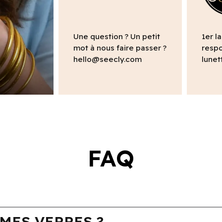
Une question ? Un petit
1er l
mot à nous faire passer ?
respo
hello@seecly.com
lunet
FAQ
MES VERRES ?