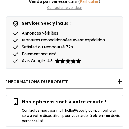
Vendu par
vanessa cursi
(
Particulier
)
Contacter le vendeur
verified_user
Services Seecly inclus :
done
Annonces vérifiées
done
Montures reconditionnées avant expédition
done
Satisfait ou remboursé 72h
done
Paiement sécurisé
done
Avis Google
4.8
add
INFORMATIONS DU PRODUIT
phone_iphone
Nos opticiens sont à votre écoute !
Contactez-nous par mail,
hello@seecly.com
, un opticien
sera à votre disposition pour vous aider à obtenir un devis
personnalisé.