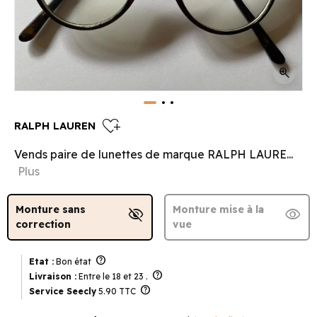
zoom_in
heart_plus
RALPH LAUREN
Vends paire de lunettes de marque RALPH LAURE...
Plus
Monture sans
Monture mise à la
visibility_off
visibility
correction
vue
help
Etat :
Bon état
help
Livraison :
Entre le 18 et 23 .
help
Service Seecly
5.90 TTC