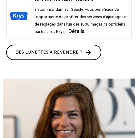
En commandant sur Seecly, vous bénéficiez de
l'opportunité de profiter des services d'ajustages et
de réglages dans l'un des 1000 magasins opticiens
Détails
partenaires Krys.
arrow_forward
DES LUNETTES À REVENDRE ?