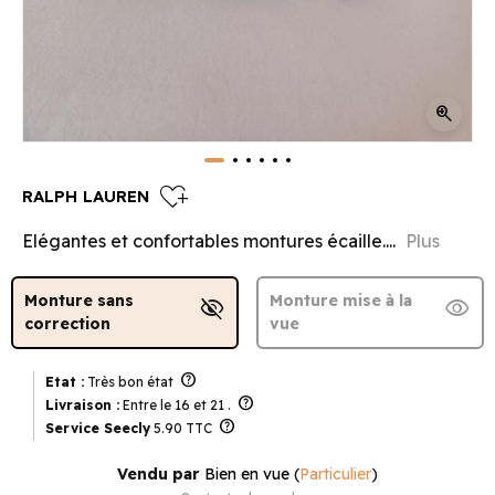
zoom_in
heart_plus
RALPH LAUREN
Elégantes et confortables montures écaille....
Plus
Monture sans
Monture mise à la
visibility_off
visibility
correction
vue
help
Etat :
Très bon état
help
Livraison :
Entre le 16 et 21 .
help
Service Seecly
5.90 TTC
Vendu par
Bien en vue
(
Particulier
)