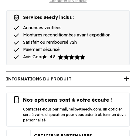
Contacter le vendeur
verified_user
Services Seecly inclus :
done
Annonces vérifiées
done
Montures reconditionnées avant expédition
done
Satisfait ou remboursé 72h
done
Paiement sécurisé
done
Avis Google
4.8
add
INFORMATIONS DU PRODUIT
phone_iphone
Nos opticiens sont à votre écoute !
Contactez-nous par mail,
hello@seecly.com
, un opticien
sera à votre disposition pour vous aider à obtenir un devis
personnalisé.
OPTICIENS PARTENAIRES