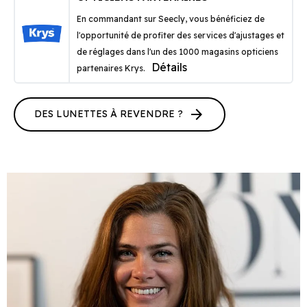
En commandant sur Seecly, vous bénéficiez de
l'opportunité de profiter des services d'ajustages et
de réglages dans l'un des 1000 magasins opticiens
Détails
partenaires Krys.
arrow_forward
DES LUNETTES À REVENDRE ?