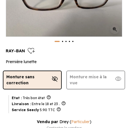
zoom_in
heart_plus
RAY-BAN
Première lunette
Monture sans
Monture mise à la
visibility_off
visibility
correction
vue
help
Etat :
Très bon état
help
Livraison :
Entre le 18 et 23 .
help
Service Seecly
5.90 TTC
Vendu par
Drey
(
Particulier
)
Contacter le vendeur