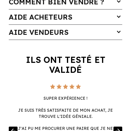
COMMENT BIEN VENDRE ?
expand_more
AIDE ACHETEURS
expand_more
AIDE VENDEURS
expand_more
ILS ONT TESTÉ ET
VALIDÉ
SUPER EXPÉRIENCE !
JE SUIS TRÈS SATISFAITE DE MON ACHAT, JE
TROUVE L'IDÉE GÉNIALE.
R
J'AI PU ME PROCURER UNE PAIRE QUE JE NE