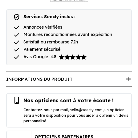
verified_user
Services Seecly inclus :
done
Annonces vérifiées
done
Montures reconditionnées avant expédition
done
Satisfait ou remboursé 72h
done
Paiement sécurisé
done
Avis Google
4.8
add
INFORMATIONS DU PRODUIT
phone_iphone
Nos opticiens sont à votre écoute !
Contactez-nous par mail,
hello@seecly.com
, un opticien
sera à votre disposition pour vous aider à obtenir un devis
personnalisé.
OPTICIENS PARTENAIRES