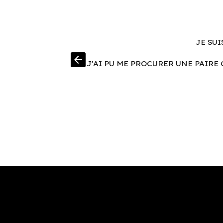
JE SUI
arrow_back
J'AI PU ME PROCURER UNE PAIRE 