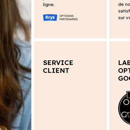
de no
ligne.
satis
sur v
SERVICE
LA
CLIENT
OP
GO