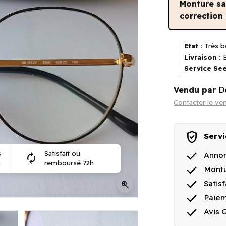
Monture s
correction
Etat :
Très b
Livraison :
E
Service See
Vendu par
D
Contacter le ve
verified_user
Servi
done
s
Satisfait ou
Annon
autorenew
n
remboursé 72h
done
Montu
done
Satis
zoom_in
done
Paiem
done
Avis