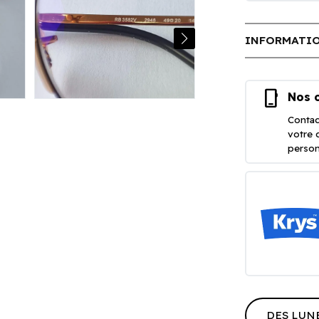
INFORMATIO
phone_iphone
Nos o
Contac
votre 
person
DES LUN