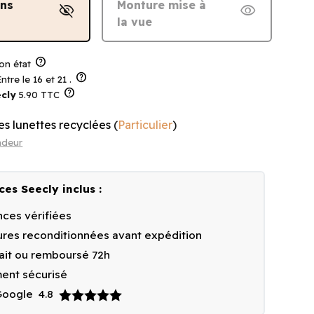
ans
Monture mise à
visibility_off
visibility
la vue
help
on état
help
ntre le 16 et 21 .
help
cly
5.90 TTC
es lunettes recyclées
(
Particulier
)
ndeur
ces Seecly inclus :
ces vérifiées
res reconditionnées avant expédition
fait ou remboursé 72h
ent sécurisé
 Google
4.8