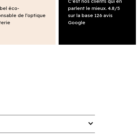
C’est nos clients qui en
abel éco-
parlent le mieux. 4.8/5
nsable de l’optique
sur la base 126 avis
terie
Google
expand_more