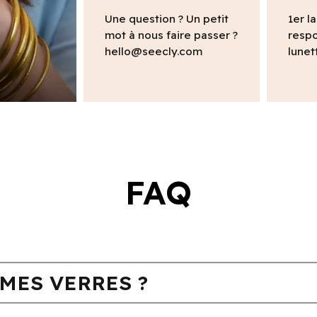
Une question ? Un petit
1er l
mot à nous faire passer ?
respo
hello@seecly.com
lunet
FAQ
MES VERRES ?