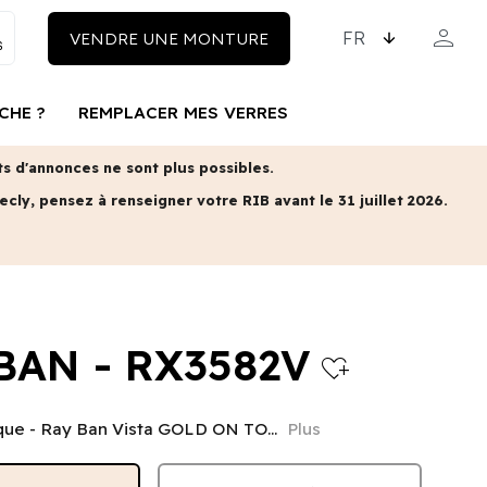
CHOISISSEZ LA LAN
person
VENDRE UNE MONTURE
MON COM
CHE ?
REMPLACER MES VERRES
 d'annonces ne sont plus possibles.
ecly, pensez à renseigner votre RIB avant le 31 juillet 2026.
BAN - RX3582V
heart_plus
que - Ray Ban Vista GOLD ON TO...
Plus