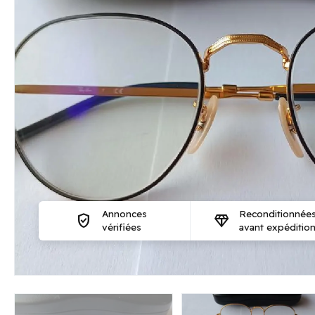
Annonces
Reconditionnée
verified_user
diamond
vérifiées
avant expéditio