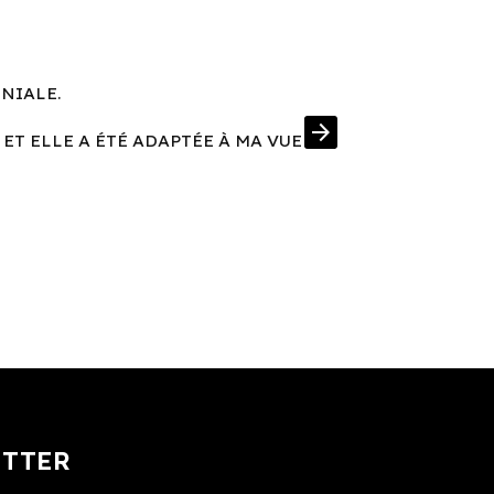
ÉNIALE.
UNE MONT
arrow_forward
 ET ELLE A ÉTÉ ADAPTÉE À MA VUE
J'AI EN PRIM
ETTER