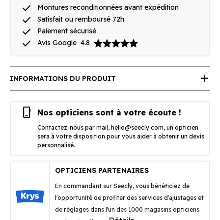
done
Montures reconditionnées avant expédition
done
Satisfait ou remboursé 72h
done
Paiement sécurisé
done
Avis Google
4.8
add
INFORMATIONS DU PRODUIT
phone_iphone
Nos opticiens sont à votre écoute !
Contactez-nous par mail,
hello@seecly.com
, un opticien
sera à votre disposition pour vous aider à obtenir un devis
personnalisé.
OPTICIENS PARTENAIRES
En commandant sur Seecly, vous bénéficiez de
l'opportunité de profiter des services d'ajustages et
de réglages dans l'un des 1000 magasins opticiens