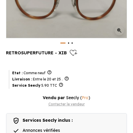
zoom_in
heart_plus
RETROSUPERFUTURE - XIB
help
Etat :
Comme neuf
help
Livraison :
Entre le 20 et 25 .
help
Service Seecly
5.90 TTC
Vendu par
Seecly
(
Pro
)
Contacter le vendeur
verified_user
Services Seecly inclus :
done
Annonces vérifiées