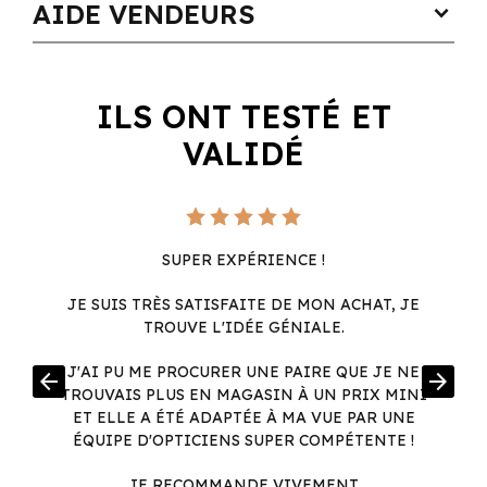
AIDE VENDEURS
expand_more
ILS ONT TESTÉ ET
VALIDÉ
SUPER EXPÉRIENCE !
JE SUIS TRÈS SATISFAITE DE MON ACHAT, JE
TROUVE L'IDÉE GÉNIALE.
R
J'AI PU ME PROCURER UNE PAIRE QUE JE NE
arrow_back
arrow_forward
.
TROUVAIS PLUS EN MAGASIN À UN PRIX MINI
.
ET ELLE A ÉTÉ ADAPTÉE À MA VUE PAR UNE
ÉQUIPE D'OPTICIENS SUPER COMPÉTENTE !
JE RECOMMANDE VIVEMENT