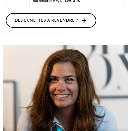
Détails
partenaires Krys.
arrow_forward
DES LUNETTES À REVENDRE ?