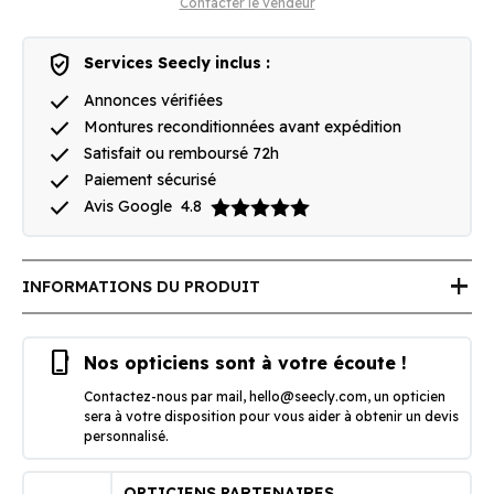
Contacter le vendeur
verified_user
Services Seecly inclus :
done
Annonces vérifiées
done
Montures reconditionnées avant expédition
done
Satisfait ou remboursé 72h
done
Paiement sécurisé
done
Avis Google
4.8
add
INFORMATIONS DU PRODUIT
phone_iphone
Nos opticiens sont à votre écoute !
Contactez-nous par mail,
hello@seecly.com
, un opticien
sera à votre disposition pour vous aider à obtenir un devis
personnalisé.
OPTICIENS PARTENAIRES