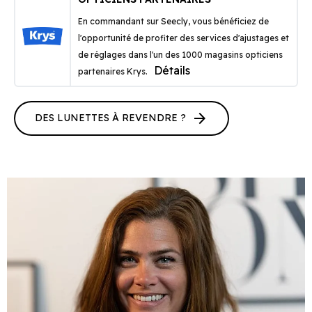
En commandant sur Seecly, vous bénéficiez de
l'opportunité de profiter des services d'ajustages et
de réglages dans l'un des 1000 magasins opticiens
Détails
partenaires Krys.
arrow_forward
DES LUNETTES À REVENDRE ?