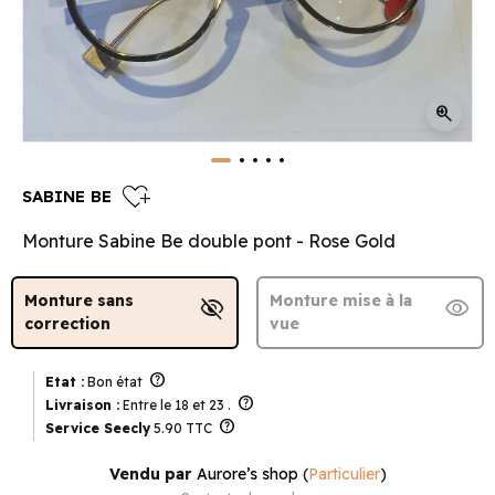
zoom_in
heart_plus
SABINE BE
Monture Sabine Be double pont - Rose Gold
Monture sans
Monture mise à la
visibility_off
visibility
correction
vue
help
Etat :
Bon état
help
Livraison :
Entre le 18 et 23 .
help
Service Seecly
5.90 TTC
Vendu par
Aurore’s shop
(
Particulier
)