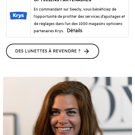
En commandant sur Seecly, vous bénéficiez de
l'opportunité de profiter des services d'ajustages et
de réglages dans l'un des 1000 magasins opticiens
Détails
partenaires Krys.
arrow_forward
DES LUNETTES À REVENDRE ?