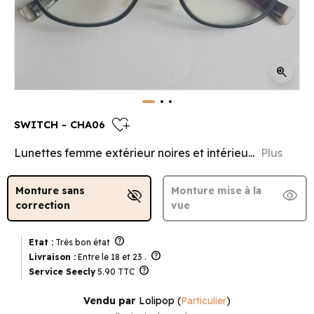
zoom_in
heart_plus
SWITCH - CHA06
Lunettes femme extérieur noires et intérieu...
Plus
Monture sans
Monture mise à la
visibility_off
visibility
correction
vue
help
Etat :
Très bon état
help
Livraison :
Entre le 18 et 23 .
help
Service Seecly
5.90 TTC
Vendu par
Lolipop
(
Particulier
)