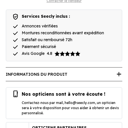
Contacter le vendeur
verified_user
Services Seecly inclus :
done
Annonces vérifiées
done
Montures reconditionnées avant expédition
done
Satisfait ou remboursé 72h
done
Paiement sécurisé
done
Avis Google
4.8
add
INFORMATIONS DU PRODUIT
phone_iphone
Nos opticiens sont à votre écoute !
Contactez-nous par mail,
hello@seecly.com
, un opticien
sera à votre disposition pour vous aider à obtenir un devis
personnalisé.
OPTICIENS PARTENAIRES