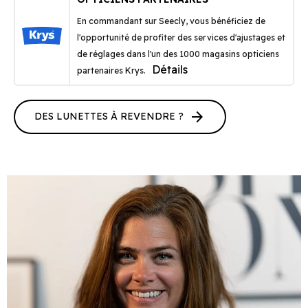
En commandant sur Seecly, vous bénéficiez de
l'opportunité de profiter des services d'ajustages et
de réglages dans l'un des 1000 magasins opticiens
Détails
partenaires Krys.
arrow_forward
DES LUNETTES À REVENDRE ?