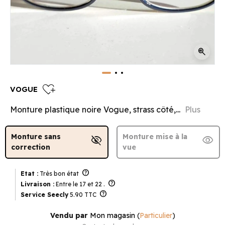
zoom_in
heart_plus
VOGUE
Monture plastique noire Vogue, strass côté,...
Plus
Monture sans
Monture mise à la
visibility_off
visibility
correction
vue
help
Etat :
Très bon état
help
Livraison :
Entre le 17 et 22 .
help
Service Seecly
5.90 TTC
Vendu par
Mon magasin
(
Particulier
)