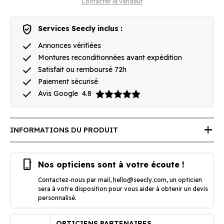
Contacter le vendeur
verified_user
Services Seecly inclus :
done
Annonces vérifiées
done
Montures reconditionnées avant expédition
done
Satisfait ou remboursé 72h
done
Paiement sécurisé
done
Avis Google
4.8
add
INFORMATIONS DU PRODUIT
phone_iphone
Nos opticiens sont à votre écoute !
Contactez-nous par mail,
hello@seecly.com
, un opticien
sera à votre disposition pour vous aider à obtenir un devis
personnalisé.
OPTICIENS PARTENAIRES