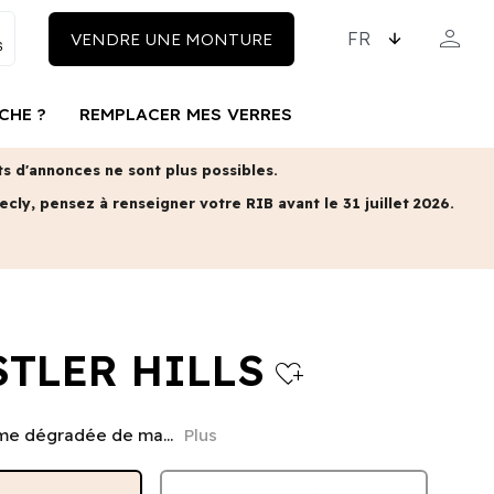
CHOISISSEZ LA LAN
person
VENDRE UNE MONTURE
MON COM
CHE ?
REMPLACER MES VERRES
 d'annonces ne sont plus possibles.
ecly, pensez à renseigner votre RIB avant le 31 juillet 2026.
TLER HILLS
heart_plus
e dégradée de ma...
Plus