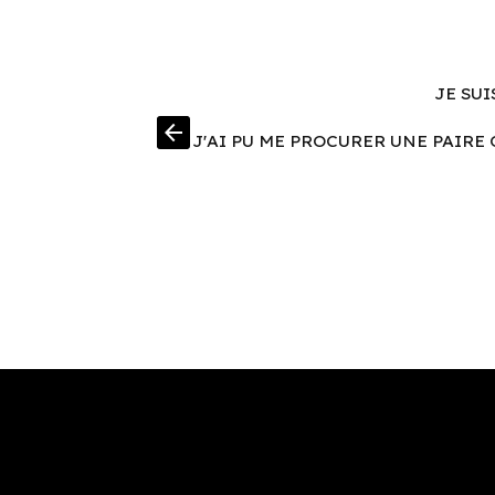
JE SUI
arrow_back
J'AI PU ME PROCURER UNE PAIRE 