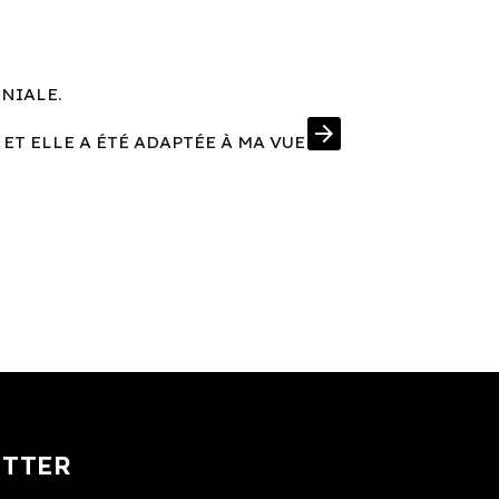
ÉNIALE.
UNE MONT
arrow_forward
 ET ELLE A ÉTÉ ADAPTÉE À MA VUE
J'AI EN PRIM
ETTER