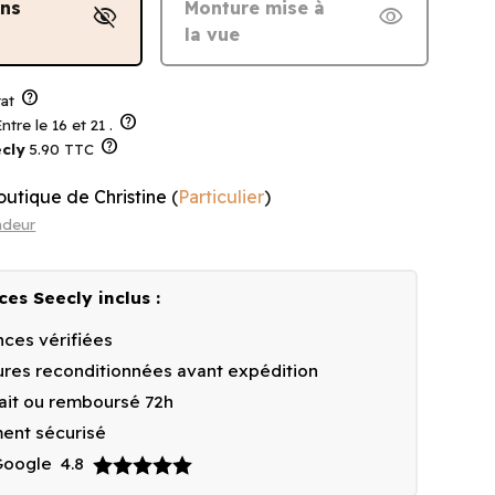
ans
Monture mise à
visibility_off
visibility
la vue
help
at
help
ntre le 16 et 21 .
help
cly
5.90 TTC
outique de Christine
(
Particulier
)
ndeur
ces Seecly inclus :
ces vérifiées
res reconditionnées avant expédition
fait ou remboursé 72h
ent sécurisé
 Google
4.8