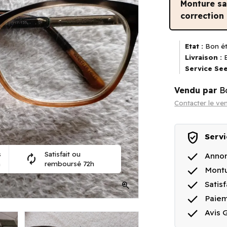
Monture s
correction
Etat :
Bon ét
Livraison :
E
Service See
Vendu par
B
Contacter le ve
verified_user
Servi
done
s
Satisfait ou
Annon
autorenew
n
remboursé 72h
done
Montu
done
Satis
zoom_in
done
Paiem
done
Avis