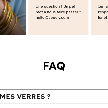
Une question ? Un petit
1er l
mot à nous faire passer ?
respo
hello@seecly.com
lunet
FAQ
MES VERRES ?