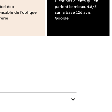
C’est nos clients qui en
abel éco-
parlent le mieux. 4.8/5
nsable de l’optique
sur la base 126 avis
terie
Google
expand_more