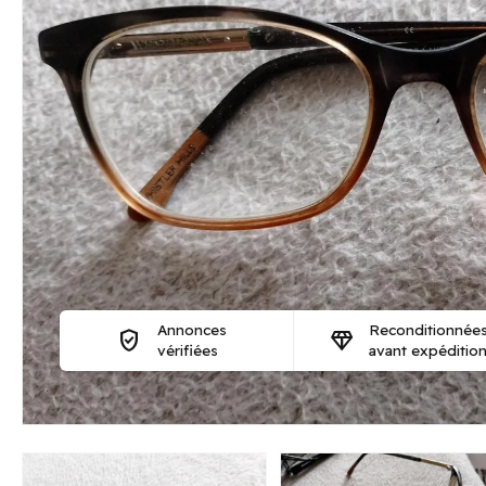
Annonces
Reconditionnée
verified_user
diamond
vérifiées
avant expéditio