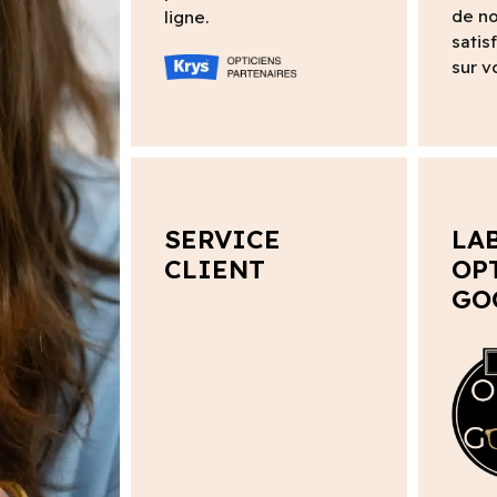
de no
ligne.
satis
sur v
SERVICE
LA
CLIENT
OP
GO