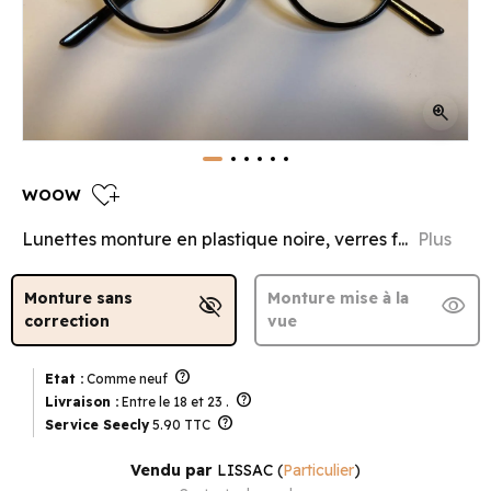
zoom_in
heart_plus
WOOW
Lunettes monture en plastique noire, verres f...
Plus
Monture sans
Monture mise à la
visibility_off
visibility
correction
vue
help
Etat :
Comme neuf
help
Livraison :
Entre le 18 et 23 .
help
Service Seecly
5.90 TTC
Vendu par
LISSAC
(
Particulier
)