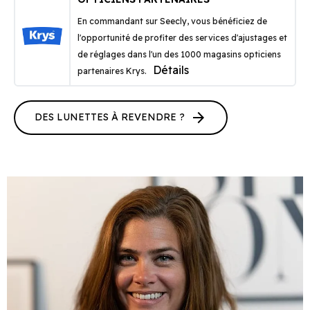
En commandant sur Seecly, vous bénéficiez de
l'opportunité de profiter des services d'ajustages et
de réglages dans l'un des 1000 magasins opticiens
Détails
partenaires Krys.
arrow_forward
DES LUNETTES À REVENDRE ?