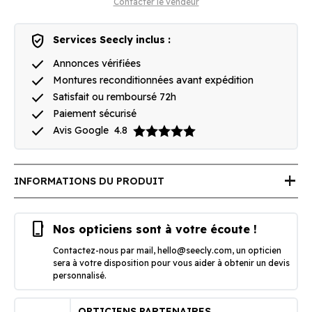
Contacter le vendeur
verified_user
Services Seecly inclus :
done
Annonces vérifiées
done
Montures reconditionnées avant expédition
done
Satisfait ou remboursé 72h
done
Paiement sécurisé
done
Avis Google
4.8
add
INFORMATIONS DU PRODUIT
phone_iphone
Nos opticiens sont à votre écoute !
Contactez-nous par mail,
hello@seecly.com
, un opticien
sera à votre disposition pour vous aider à obtenir un devis
personnalisé.
OPTICIENS PARTENAIRES