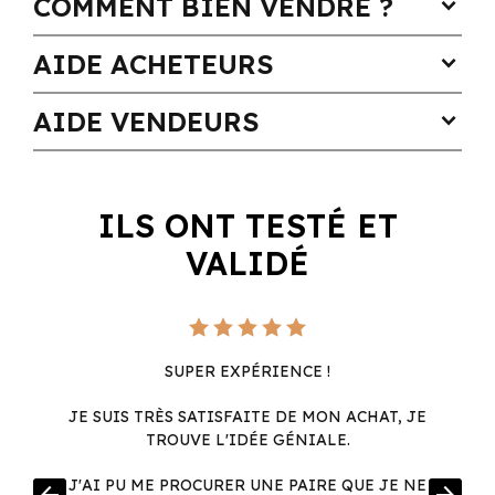
COMMENT BIEN VENDRE ?
expand_more
AIDE ACHETEURS
expand_more
AIDE VENDEURS
expand_more
ILS ONT TESTÉ ET
VALIDÉ
SUPER EXPÉRIENCE !
JE SUIS TRÈS SATISFAITE DE MON ACHAT, JE
TROUVE L'IDÉE GÉNIALE.
R
J'AI PU ME PROCURER UNE PAIRE QUE JE NE