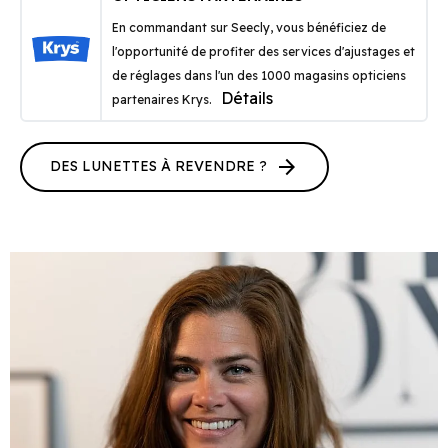
En commandant sur Seecly, vous bénéficiez de
l'opportunité de profiter des services d'ajustages et
de réglages dans l'un des 1000 magasins opticiens
Détails
partenaires Krys.
arrow_forward
DES LUNETTES À REVENDRE ?