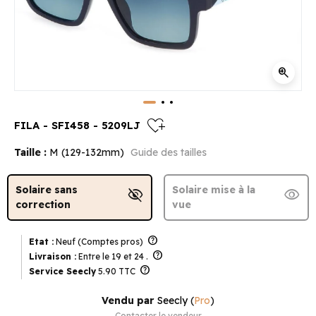
zoom_in
heart_plus
FILA - SFI458 - 5209LJ
Taille :
M (129-132mm)
Guide des tailles
Solaire sans
Solaire mise à la
visibility_off
visibility
correction
vue
help
Etat :
Neuf (Comptes pros)
help
Livraison :
Entre le 19 et 24 .
help
Service Seecly
5.90 TTC
Vendu par
Seecly
(
Pro
)
Contacter le vendeur