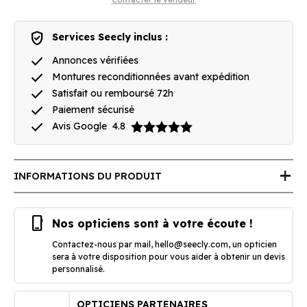
verified_user
Services Seecly inclus :
done
Annonces vérifiées
done
Montures reconditionnées avant expédition
done
Satisfait ou remboursé 72h
done
Paiement sécurisé
done
Avis Google
4.8
add
INFORMATIONS DU PRODUIT
phone_iphone
Nos opticiens sont à votre écoute !
Contactez-nous par mail,
hello@seecly.com
, un opticien
sera à votre disposition pour vous aider à obtenir un devis
personnalisé.
OPTICIENS PARTENAIRES