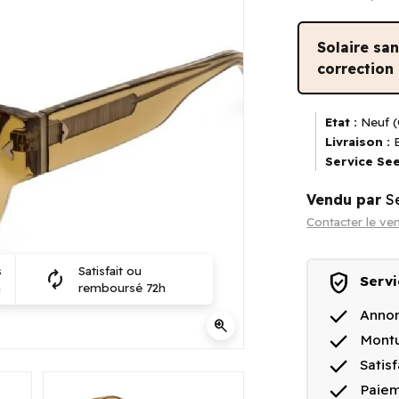
Solaire sa
correction
Etat :
Neuf (
Livraison :
E
Service See
Vendu par
S
Contacter le ve
s
Satisfait ou
autorenew
verified_user
Servi
n
remboursé 72h
done
Annon
zoom_in
done
Montu
done
Satis
done
Paiem