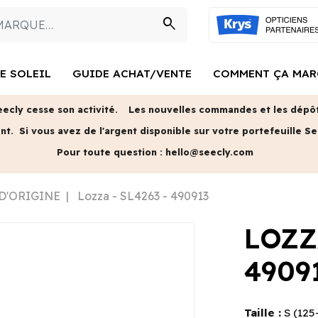
search
E SOLEIL
GUIDE ACHAT/VENTE
COMMENT ÇA MAR
eecly cesse son activité.
Les nouvelles commandes et les dépôts
ent.
Si vous avez de l'argent disponible sur votre portefeuille Se
Pour toute question :
hello@seecly.com
 D'ORIGINE
Lozza - SL4263 - 490913
LOZZ
4909
Taille :
S (12