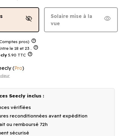
ns
Solaire mise à la
visibility_off
visibility
vue
help
Comptes pros)
help
ntre le 18 et 23 .
help
cly
5.90 TTC
eecly
(
Pro
)
ndeur
ces Seecly inclus :
ces vérifiées
res reconditionnées avant expédition
fait ou remboursé 72h
ent sécurisé