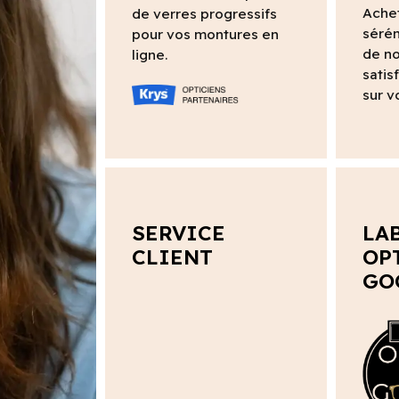
Ache
de verres progressifs
sérén
pour vos montures en
de no
ligne.
satis
sur v
SERVICE
LA
CLIENT
OP
GO