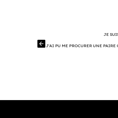
JE SUI
arrow_back
J'AI PU ME PROCURER UNE PAIRE 