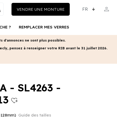
CHOISISSEZ LA LAN
person
VENDRE UNE MONTURE
MON COM
CHE ?
REMPLACER MES VERRES
 d'annonces ne sont plus possibles.
ecly, pensez à renseigner votre RIB avant le 31 juillet 2026.
A - SL4263 -
13
heart_plus
5-128mm)
Guide des tailles