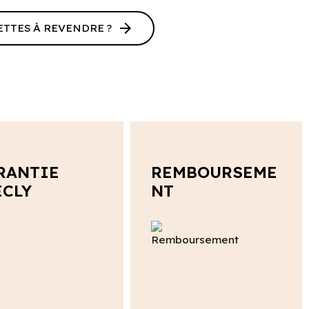
arrow_forward
ETTES À REVENDRE ?
RANTIE
REMBOURSEME
ECLY
NT