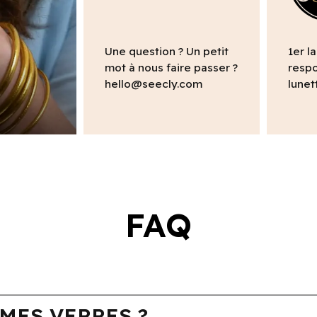
Une question ? Un petit
1er l
mot à nous faire passer ?
respo
hello@seecly.com
lunet
FAQ
MES VERRES ?