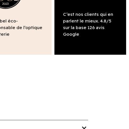
C’est nos clients qui en
abel éco-
parlent le mieux. 4.8/5
nsable de l’optique
sur la base 126 avis
terie
Google
expand_more