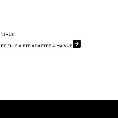
ÉNIALE.
UNE MONT
arrow_forward
 ET ELLE A ÉTÉ ADAPTÉE À MA VUE
J'AI EN PRIM