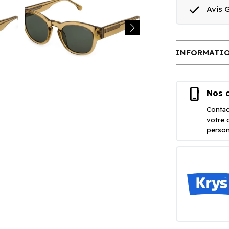
done
Avis
INFORMATIO
phone_iphone
Nos o
Contac
votre 
person