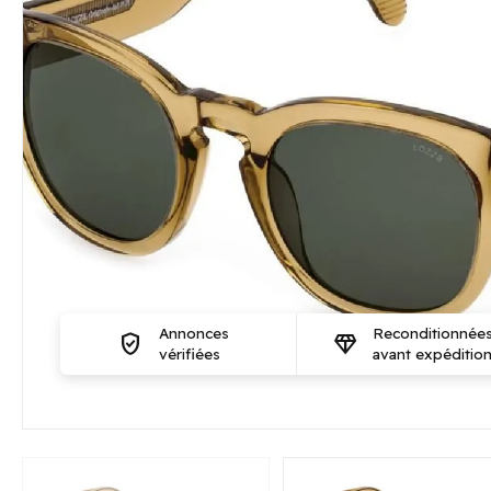
Annonces
Reconditionnée
verified_user
diamond
vérifiées
avant expéditio