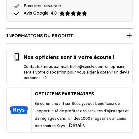
done
Paiement sécurisé
done
Avis Google
4.8
add
INFORMATIONS DU PRODUIT
phone_iphone
Nos opticiens sont à votre écoute !
Contactez-nous par mail,
hello@seecly.com
, un opticien
sera à votre disposition pour vous aider à obtenir un devis
personnalisé.
OPTICIENS PARTENAIRES
En commandant sur Seecly, vous bénéficiez de
l'opportunité de profiter des services d'ajustages et
de réglages dans l'un des 1000 magasins opticiens
Détails
partenaires Krys.