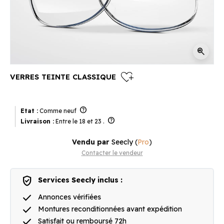
zoom_in
heart_plus
VERRES TEINTE CLASSIQUE
help
Etat :
Comme neuf
help
Livraison :
Entre le 18 et 23 .
Vendu par
Seecly
(
Pro
)
Contacter le vendeur
verified_user
Services Seecly inclus :
done
Annonces vérifiées
done
Montures reconditionnées avant expédition
done
Satisfait ou remboursé 72h