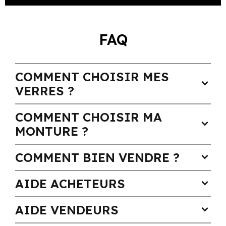
FAQ
COMMENT CHOISIR MES
expand_more
VERRES ?
COMMENT CHOISIR MA
expand_more
MONTURE ?
COMMENT BIEN VENDRE ?
expand_more
AIDE ACHETEURS
expand_more
AIDE VENDEURS
expand_more