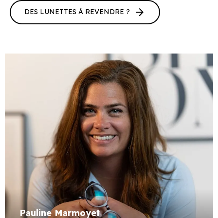
arrow_forward
DES LUNETTES À REVENDRE ?
Pauline Marmoyet