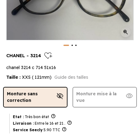
zoom_in
heart_plus
CHANEL - 3214
chanel 3214 c 714 51x16
Taille :
XXS ( 121mm)
Guide des tailles
Monture sans
Monture mise à la
visibility_off
visibility
correction
vue
help
Etat :
Très bon état
help
Livraison :
Entre le 16 et 21 .
help
Service Seecly
5.90 TTC