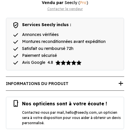
Vendu par
Seecly
(
Pro
)
Contacter le vendeur
verified_user
Services Seecly inclus :
done
Annonces vérifiées
done
Montures reconditionnées avant expédition
done
Satisfait ou remboursé 72h
done
Paiement sécurisé
done
Avis Google
4.8
add
INFORMATIONS DU PRODUIT
phone_iphone
Nos opticiens sont à votre écoute !
Contactez-nous par mail,
hello@seecly.com
, un opticien
sera à votre disposition pour vous aider à obtenir un devis
personnalisé.