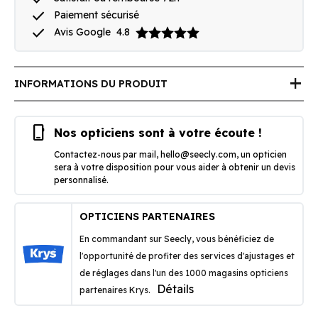
done
Paiement sécurisé
done
Avis Google
4.8
add
INFORMATIONS DU PRODUIT
phone_iphone
Nos opticiens sont à votre écoute !
Contactez-nous par mail,
hello@seecly.com
, un opticien
sera à votre disposition pour vous aider à obtenir un devis
personnalisé.
OPTICIENS PARTENAIRES
En commandant sur Seecly, vous bénéficiez de
l'opportunité de profiter des services d'ajustages et
de réglages dans l'un des 1000 magasins opticiens
Détails
partenaires Krys.