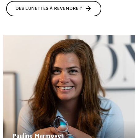
arrow_forward
DES LUNETTES À REVENDRE ?
Pauline Marmoyet