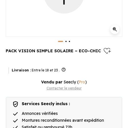
zoom_in
heart_plus
PACK VISION SIMPLE SOLAIRE ~ ECO-CHIC
help
Livraison :
Entre le 18 et 23 .
Vendu par
Seecly
(
Pro
)
Contacter le vendeur
verified_user
Services Seecly inclus :
done
Annonces vérifiées
done
Montures reconditionnées avant expédition
done
Satisfait ou remboursé 72h