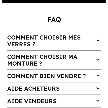
FAQ
COMMENT CHOISIR MES
expand_more
VERRES ?
COMMENT CHOISIR MA
expand_more
MONTURE ?
COMMENT BIEN VENDRE ?
expand_more
AIDE ACHETEURS
expand_more
AIDE VENDEURS
expand_more