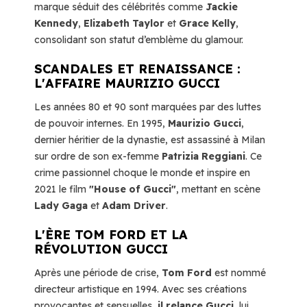
marque séduit des célébrités comme
Jackie
Kennedy
,
Elizabeth Taylor
et
Grace Kelly
,
consolidant son statut d’emblème du glamour.
SCANDALES ET RENAISSANCE :
L'AFFAIRE MAURIZIO GUCCI
Les années 80 et 90 sont marquées par des luttes
de pouvoir internes. En 1995,
Maurizio Gucci
,
dernier héritier de la dynastie, est assassiné à Milan
sur ordre de son ex-femme
Patrizia Reggiani
. Ce
crime passionnel choque le monde et inspire en
2021 le film
"House of Gucci"
, mettant en scène
Lady Gaga
et
Adam Driver
.
L'ÈRE TOM FORD ET LA
RÉVOLUTION GUCCI
Après une période de crise,
Tom Ford
est nommé
directeur artistique en 1994. Avec ses créations
provocantes et sensuelles,
il relance Gucci,
lui