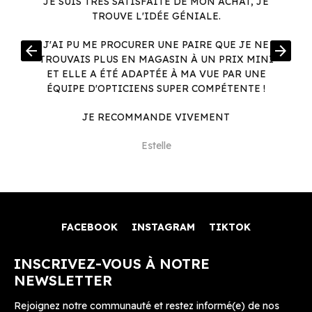
JE SUIS TRÈS SATISFAITE DE MON ACHAT, JE
TROUVE L'IDÉE GÉNIALE.
R
J'AI PU ME PROCURER UNE PAIRE QUE JE NE
arrow_back
arrow_forward
.
TROUVAIS PLUS EN MAGASIN À UN PRIX MINI
.
ET ELLE A ÉTÉ ADAPTÉE À MA VUE PAR UNE
ÉQUIPE D'OPTICIENS SUPER COMPÉTENTE !
JE RECOMMANDE VIVEMENT
Estelle
FACEBOOK
INSTAGRAM
TIKTOK
INSCRIVEZ-VOUS À NOTRE
NEWSLETTER
Rejoignez notre communauté et restez informé(e) de nos