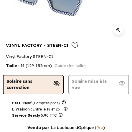
zoom_in
heart_plus
VINYL FACTORY - STEEN-C1
Vinyl Factory STEEN-C1
Taille :
M (129-132mm)
Guide des tailles
Solaire sans
Solaire mise à la
visibility_off
visibility
correction
vue
help
Etat :
Neuf (Comptes pros)
help
Livraison :
Entre le 18 et 23 .
help
Service Seecly
5.90 TTC
Vendu par
La boutique dOptique
(
Pro
)