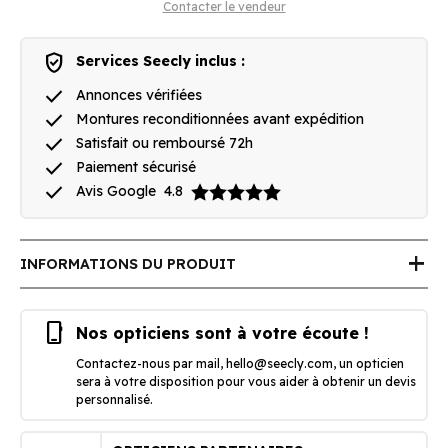
Contacter le vendeur
verified_user
Services Seecly inclus :
done
Annonces vérifiées
done
Montures reconditionnées avant expédition
done
Satisfait ou remboursé 72h
done
Paiement sécurisé
done
Avis Google
4.8
add
INFORMATIONS DU PRODUIT
phone_iphone
Nos opticiens sont à votre écoute !
Contactez-nous par mail,
hello@seecly.com
, un opticien
sera à votre disposition pour vous aider à obtenir un devis
personnalisé.