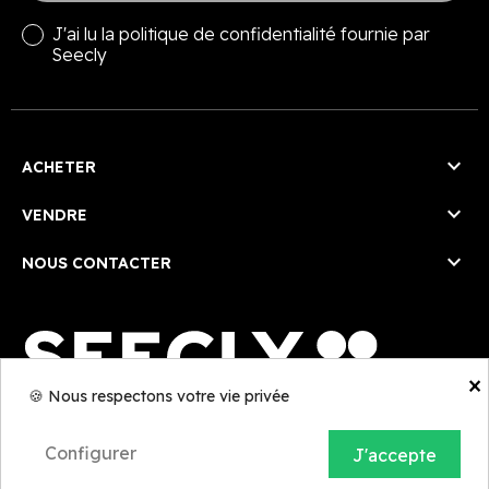
J'ai lu la
politique de confidentialité
fournie par
Seecly

ACHETER

VENDRE

NOUS CONTACTER
×
🍪 Nous respectons votre vie privée
Conditions générales de vente
-
Politique de confidentialité
-
Mentions légales
-
Dossier de presse
Configurer
J'accepte