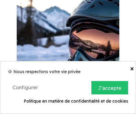
×
🍪 Nous respectons votre vie privée
Configurer
J'accepte
CONSEILS SANTÉ
25/01/2025
Politique en matière de confidentialité et de cookies
LUNETTES POLARISÉES
POUR LE SKI ET LA
MONTAGNE : PROTÉGEZ
VOS YEUX